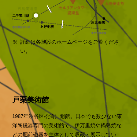
詳細は各施設のホームページをご覧くださ
い。
戸栗美術館
1987年渋谷区松濤に開館。日本でも数少ない東
洋陶磁器専門の美術館で、伊万里焼や鍋島焼な
どの肥前磁器を主体として収蔵・展示してい