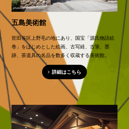
photo by Shigeo Ogawa
五島美術館
世田谷区上野毛の地にあり、国宝「源氏物語絵
巻」をはじめとした絵画、古写経、古筆、墨
跡、茶道具の名品を数多く収蔵する美術館。
詳細はこちら