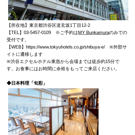
【所在地】東京都渋谷区道玄坂1丁目12-2
【TEL】03-5457-0109 ※ご予約は
MY Bunkamura
のみでの
受付です。
【WEB】
https://www.tokyuhotels.co.jp/shibuya-e/
※外部サ
イトに遷移します
※渋谷エクセルホテル東急から会場までは徒歩約15分で
す。お食事にはお時間に余裕をもってご来店ください。
◆日本料理「旬彩」