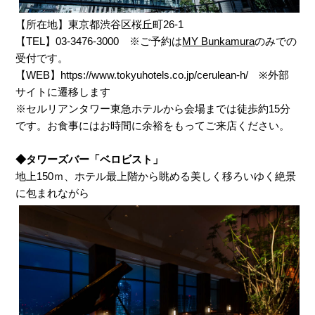
【所在地】東京都渋谷区桜丘町26-1
【TEL】03-3476-3000 ※ご予約は
MY Bunkamura
のみでの
受付です。
【WEB】
https://www.tokyuhotels.co.jp/cerulean-h/
※外部
サイトに遷移します
※セルリアンタワー東急ホテルから会場までは徒歩約15分
です。お食事にはお時間に余裕をもってご来店ください。
◆タワーズバー「ベロビスト」
地上150ｍ、ホテル最上階から眺める美しく移ろいゆく絶景
に包まれながら