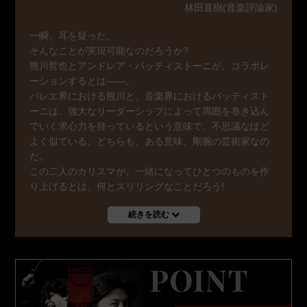
林田直樹(音楽評論家)
一瞬、耳を疑った。
そんなことが実現可能なのだろうか?
熊川哲也とアンドレア・バッティストーニが、コラボレ
ーションするとは――。
バレエ界における熊川と、音楽界におけるバッティスト
ーニは、強大なリーダーシップによって周囲を巻き込ん
でいく求心力を持っているという意味で、不思議なほど
よく似ている。どちらも、ある意味、剛腕の芸術家なの
だ。
この二人のカリスマが、一緒になってひとつのものを作
り上げるとは、何とスリリングなことだろう!
続きを読む