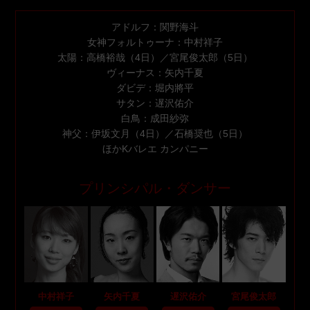
アドルフ：関野海斗
女神フォルトゥーナ：中村祥子
太陽：高橋裕哉（4日）／宮尾俊太郎（5日）
ヴィーナス：矢内千夏
ダビデ：堀内將平
サタン：遅沢佑介
白鳥：成田紗弥
神父：伊坂文月（4日）／石橋奨也（5日）
ほかKバレエ カンパニー
プリンシパル・ダンサー
中村祥子
矢内千夏
遅沢佑介
宮尾俊太郎