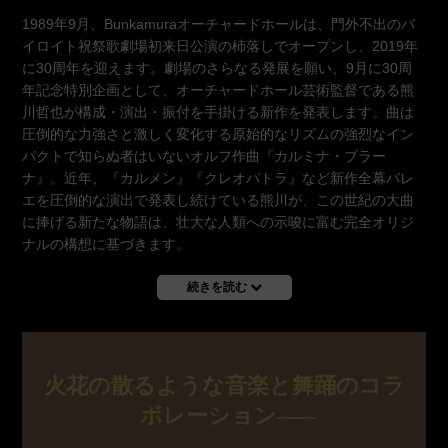
1989年9月、Bunkamuraオーチャードホールは、門外不出のバ
イロイト祝祭歌劇場初来日公演の杮落しでオープンし、2019年
に30周年を迎えます。劇場のさらなる発展を願い、9月に30周
年記念特別企画として、オーチャードホール芸術監督である熊
川哲也が構成・演出・振付を手掛ける新作を発表します。曲は
圧倒的な力強さと激しく変化する原始的なリズムの強烈なイン
パクトで知らぬ者はいないオルフ作曲『カルミナ・ブラー
ナ』。近年、『カルメン』『クレオパトラ』など新作全幕バレ
エを圧倒的な演出で発表し続けている熊川が、この世紀の大曲
に捧げる新たな物語は、壮大な人類への示唆に富む完全オリジ
ナルの構想に基づきます。
続きを読む
火花の散るような音楽と舞踊のコラ
ボレーション
――