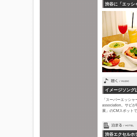
渋谷に「エッシャ
イメージソングはJiL
「スーパーエッシャー展
associatio
展」のCMスポット
渋谷エクセルホ