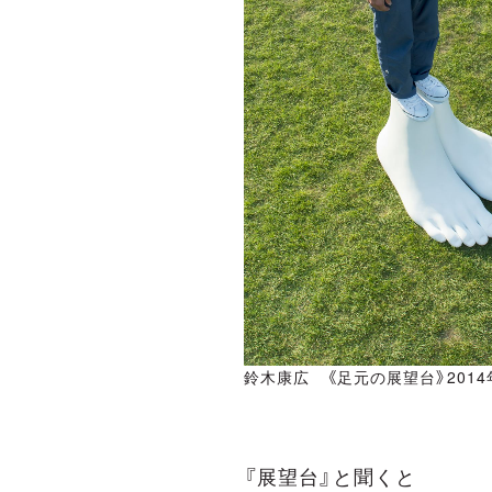
鈴木康広 《足元の展望台》2014年 pho
『展望台』と聞くと