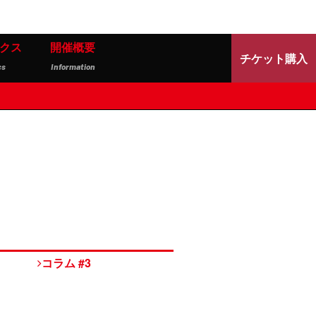
クス
開催概要
チケット購入
cs
Information
コラム #3