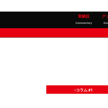
章解説
グ
Commentary
Go
コラム #1