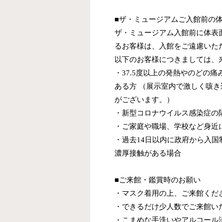
■ザ・ミュージアムご入館前の
ザ・ミュージアム入館前に体表面
るお客様は、入館をご遠慮いた
以下のお客様につきましては、
・37.5度以上の発熱やのどの
ある方 （展示室内で激しく咳
がございます。）
・新型コロナウイルス感染症の
・ご家庭や職場、学校など身近
・過去14日以内に政府から入
濃厚接触がある場合
■ご来館・鑑賞時のお願い
・マスク着用の上、ご来館くだ
・できるだけ少人数でご来館い
・こまめな手洗いやアルコール