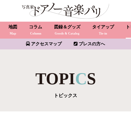
地図
コラム
図録＆グッズ
タイアップ
ト
Map
Column
Goods & Catalog
Tie-in
アクセスマップ
プレスの方へ
TOPI
C
S
トピックス