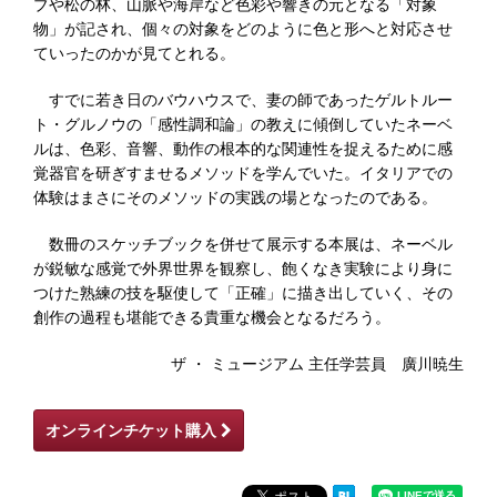
ブや松の林、山脈や海岸など色彩や響きの元となる「対象
物」が記され、個々の対象をどのように色と形へと対応させ
ていったのかが見てとれる。
すでに若き日のバウハウスで、妻の師であったゲルトルー
ト・グルノウの「感性調和論」の教えに傾倒していたネーベ
ルは、色彩、音響、動作の根本的な関連性を捉えるために感
覚器官を研ぎすませるメソッドを学んでいた。イタリアでの
体験はまさにそのメソッドの実践の場となったのである。
数冊のスケッチブックを併せて展示する本展は、ネーベル
が鋭敏な感覚で外界世界を観察し、飽くなき実験により身に
つけた熟練の技を駆使して「正確」に描き出していく、その
創作の過程も堪能できる貴重な機会となるだろう。
ザ ・ ミュージアム 主任学芸員 廣川暁生
オンラインチケット購入