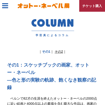
チケット購入
コラム
アクセスマップ
プレスの方へ
学芸員によるコラム
｜
その1
｜
その2
｜
その1：スケッチブックの画家、オット
ー・ネーベル
―色と形の実験の軌跡、飽くなき観察の記
録
ベルンで82才の生涯を終えたオットー・ネーベルの2000点
に近い絵画と4000点以上の素描を含む膨大な作品は、画家の