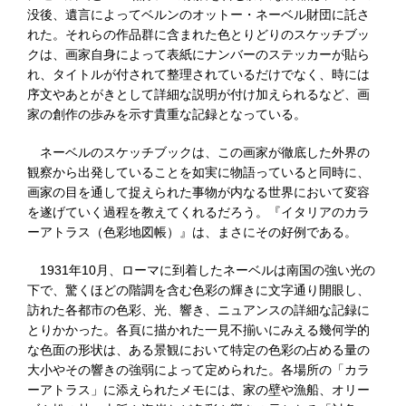
没後、遺言によってベルンのオットー・ネーベル財団に託さ
れた。それらの作品群に含まれた色とりどりのスケッチブッ
クは、画家自身によって表紙にナンバーのステッカーが貼ら
れ、タイトルが付されて整理されているだけでなく、時には
序文やあとがきとして詳細な説明が付け加えられるなど、画
家の創作の歩みを示す貴重な記録となっている。
ネーベルのスケッチブックは、この画家が徹底した外界の
観察から出発していることを如実に物語っていると同時に、
画家の目を通して捉えられた事物が内なる世界において変容
を遂げていく過程を教えてくれるだろう。『イタリアのカラ
ーアトラス（色彩地図帳）』は、まさにその好例である。
1931年10月、ローマに到着したネーベルは南国の強い光の
下で、驚くほどの階調を含む色彩の輝きに文字通り開眼し、
訪れた各都市の色彩、光、響き、ニュアンスの詳細な記録に
とりかかった。各頁に描かれた一見不揃いにみえる幾何学的
な色面の形状は、ある景観において特定の色彩の占める量の
大小やその響きの強弱によって定められた。各場所の「カラ
ーアトラス」に添えられたメモには、家の壁や漁船、オリー