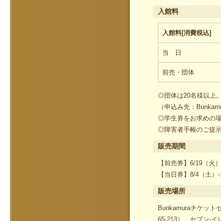
入館料
入館料[消費税込]
当 日
前売・団体
◎団体は20名様以上
（申込み先：Bunkamura 
◎学生券をお求めの
◎障害者手帳のご提
販売期間
【前売券】6/19（火）
【当日券】8/4（土）-
販売場所
Bunkamuraチケ
65-213）、セブン