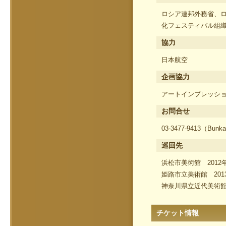
ロシア連邦外務省、
化フェスティバル組
協力
日本航空
企画協力
アートインプレッシ
お問合せ
03-3477-9413（B
巡回先
浜松市美術館 2012
姫路市立美術館 201
神奈川県立近代美術館 
チケット情報