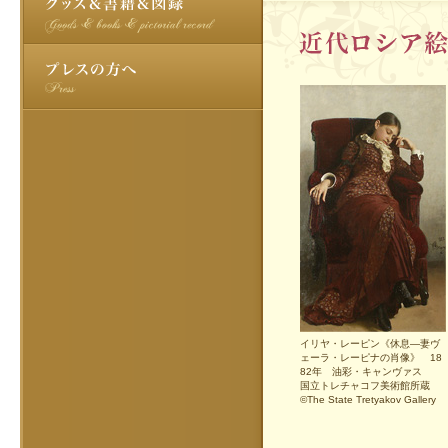
イリヤ・レーピン《休息―妻ヴ
ェーラ・レーピナの肖像》 18
82年 油彩・キャンヴァス
国立トレチャコフ美術館所蔵
©The State Tretyakov Gallery