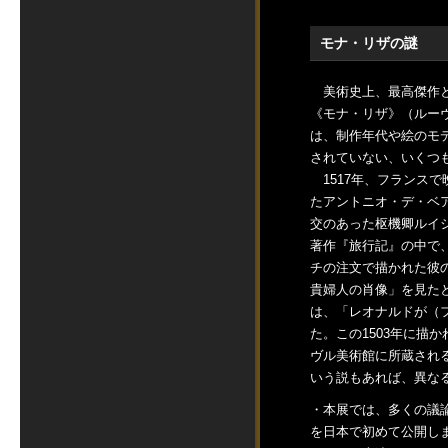
モナ・リザの謎
美術史上、最高傑作と
《モナ・リザ》（ルー
は、制作年代や絵のモ
されていない、いくつ
1517年、フランスで
たアントニオ・デ・ベ
交のあった枢機卿ルイ
著作『旅行記』の中で
チの注文で描かれた彼
貴婦人の肖像」を見たと
は、「レオナルドが（
た。この1503年に描
ヴル美術館に所蔵され
いう説もあれば、異な
・本展では、多くの議
を日本で初めて公開し