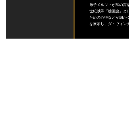
弟子メルツィが師の言
世紀以降『絵画論』と
ための心得などが細かく
を展示し、ダ・ヴィン