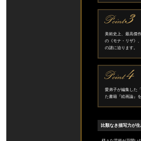
美術史上、最高傑
の《モナ・リザ》
の謎に迫ります。
愛弟子が編集した「
た書籍『絵画論』
比類なき描写力が生
様々な芸術が花開いた