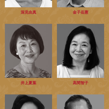
深見由真
金子岳憲
井上夏葉
高間智子