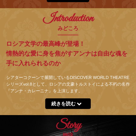
Introduction
みどころ
ロシア文学の最高峰が登場！
情熱的な愛に身を焦がすアンナは自由な魂を
手に入れられるのか
シアターコクーンで展開しているDISCOVER WORLD THEATRE
シリーズvol.8として、ロシアの文豪トルストイによる不朽の名作
『アンナ・カレーニナ』を上演します。
続きを読む
Story
物語