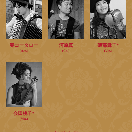
秦コータロー
河原真
磯部舞子*
(Acc.)
(Cb.)
(Vln.)
会田桃子*
(Vln.)