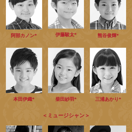
伊藤駿太*
阿部カノン*
熊谷俊輝*
本田伊織*
柴田紗羽*
三浦あかり*
＜ミュージシャン＞