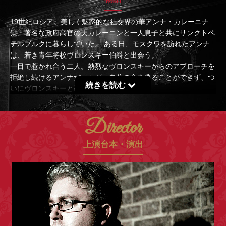
19世紀ロシア。美しく魅惑的な社交界の華アンナ・カレーニナ
は、著名な政府高官の夫カレーニンと一人息子と共にサンクトペ
テルブルクに暮らしていた。 ある日、モスクワを訪れたアンナ
は、若き青年将校ヴロンスキー伯爵と出会う。
一目で惹かれ合う二人。熱烈なヴロンスキーからのアプローチを
拒絶し続けるアンナだったが、自分の心を偽ることができず、つ
続きを読む
いにヴロンスキーと恋に堕ちる。
Director
上演台本・演出