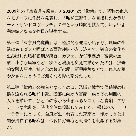
2009年の『東京月光魔曲』と2010年の『黴菌』で、昭和の東京
をモチーフに作品を発表し、「昭和三部作」を目指したケラリ
ーノ・サンドロヴィッチ。７年という時間を挟んで、いよいよ
完結編となる３作目が誕生する。
第一弾『東京月光魔曲』は、経済的な発達が始まり、庶民の生
活にもモダンと呼ばれる西洋趣味が入り込んで、独自の文化を
生み出した昭和初期が舞台。カフェ、探偵事務所、富豪の屋
敷、小さな民家など、次々と場所を変えて描かれたのは、猟奇
的な殺人事件、姉と弟の禁断の愛、新興宗教などで、東京が華
やかさをまとうほど濃くなる影の部分だった。
第二弾『黴菌』の舞台となったのは、恐慌と戦争で価値観の転
換を迫られる昭和中期。没落に向かう富豪一族とその周囲の
人々を描いて、ひとつの家から生まれるシニカルな喜劇、デリ
ケートな悲劇を、時代全体に投影してみせた。 稀代のストーリ
ーテラーにとって、自身が生まれ育った東京と、懐かしさと未
知が混在する昭和は、つねに好奇心と創造性を刺激する対象
だ。