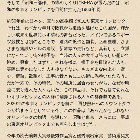
そして「昭和三部作」の締めくくりにKERA が選んだのは、昭
和の東京オリンピックを目前に控えた1963年頃。
約50年前の日本を、空前の高揚感で包んだ東京オリンピック。
それは、わずかな年月で敗戦から復活を遂げたこの国が、輝か
しい成果を世界に示す晴れの舞台だった。メインであるスポー
ツ競技とは別のところで、道路の拡張と舗装、区画整理、さま
ざまな施設やビルの建設、新幹線の走行など、真新しく、立派
になっていく街の様子を、当時の人々の大半は誇らしい想いで
眺め、興奮したはずだ。それを機に一攫千金を目論んだ人も、
実際に豊かになった人も少なくない。さまざまな向上心、野
心、情熱、欲望が、工事の音ともにこの街に渦巻いただろう。
だが一方で、その時代、その場所に居合わせながら、なぜか時
流に乗り遅れた人々もいた。この作品は、それでも捨て切れな
いオリンピックとの因縁に翻弄される人々の群像劇である。
2020年の東京オリンピックを前に、再び熱狂へのカウントダウ
ンが始まろうとしている今、この作品は「あったかもしれない
オリンピックの物語」を通して、昭和と東京、さらには、平成
の東京オリンピックまでも照らし出すはずだ。
今年の読売演劇大賞最優秀作品賞と優秀演出家賞、芸術選奨文