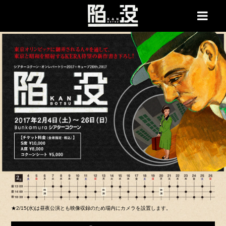
★2/15(水)は昼夜公演とも映像収録のため場内にカメラを設置します。