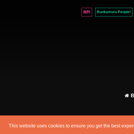
無料
Bunkamura People!
B
This website uses cookies to ensure you get the best expe