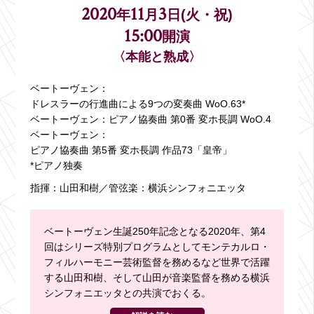
2020
11
3
年
月
日(火・祝)
15:00
開演
〈本能と熟成〉
ベートーヴェン：
ドレスラーの行進曲による9つの変奏曲 WoO.63*
ベートーヴェン：
ピアノ協奏曲 第0番 変ホ長調 WoO.4
ベートーヴェン：
ピアノ協奏曲 第5番 変ホ長調 作品73「皇帝」
*ピアノ独奏
指揮：山田和樹／管弦楽：横浜シンフォニエッタ
ベートーヴェン生誕250年記念となる2020年、第4
回はシリーズ特別プログラムとしてモンテカルロ・
フィルハーモニー芸術監督を務めるなど世界で活躍
する山田和樹、そして山田が音楽監督を務める横浜
シンフォニエッタとの共演でおくる。