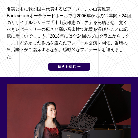
名実ともに我が国を代表するピアニスト、小山実稚恵。
Bunkamuraオーチャードホールでは2006年からの12年間・24回
のリサイタルシリーズ「小山実稚恵の世界」を完結させ、驚く
べきレパートリーの広さと高い音楽性で絶賛を浴びたことは記
憶に新しいでしょう。2018年には全24回のプログラムからリク
エストが多かった作品を選んだアンコール公演を開催、当時の
皇后陛下がご臨席するなか、感動的なフィナーレを迎えまし
た。
続きを読む