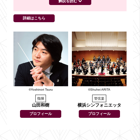
解説を読む
詳細はこちら
©Yoshinori Tsuru
©Shuhei ARITA
指揮
管弦楽
山田和樹
横浜シンフォニエッタ
プロフィール
プロフィール