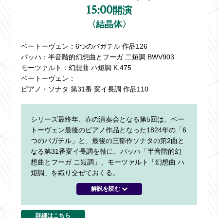
15:00
開演
〈結晶体〉
ベートーヴェン：
6つのバガテル 作品126
バッハ：
半音階的幻想曲とフーガ 二短調 BWV903
モーツァルト：
幻想曲 ハ短調 K.475
ベートーヴェン：
ピアノ・ソナタ 第31番 変イ長調 作品110
シリーズ最終年、春の演奏会となる第5回は、ベー
トーヴェン最後のピアノ作品となった1824年の「6
つのバガテル」と、最後の三部作ソナタの第2曲と
なる第31番変イ長調を軸に、バッハ「半音階的幻
想曲とフーガ ニ短調」、モーツァルト「幻想曲 ハ
短調」を織り交ぜておくる。
解説を読む
詳細はこちら