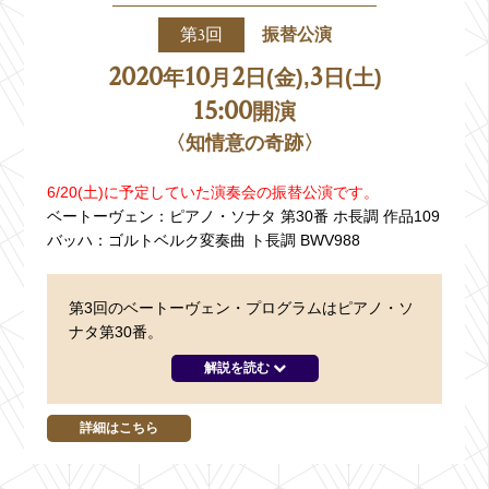
第3回
振替公演
2020
10
2
3
年
月
日(金),
日(土)
15:00
開演
〈知情意の奇跡〉
6/20(土)に予定していた演奏会の振替公演です。
ベートーヴェン：
ピアノ・ソナタ 第30番 ホ長調 作品109
バッハ：
ゴルトベルク変奏曲 ト長調 BWV988
第3回のベートーヴェン・プログラムはピアノ・ソ
ナタ第30番。
解説を読む
詳細はこちら