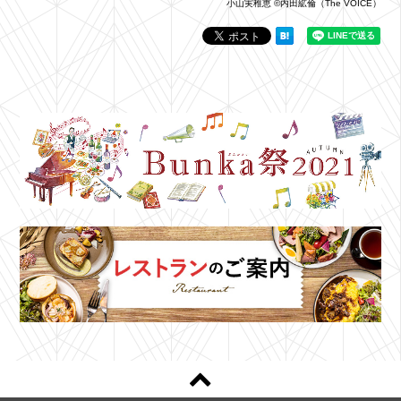
小山実稚恵 ©内田絋倫（The VOICE）