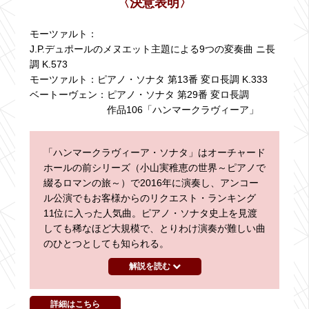
〈決意表明〉
モーツァルト：
J.P.デュポールのメヌエット主題による9つの変奏曲 ニ長
調 K.573
モーツァルト：
ピアノ・ソナタ 第13番 変ロ長調 K.333
ベートーヴェン：
ピアノ・ソナタ 第29番 変ロ長調
作品106「ハンマークラヴィーア」
「ハンマークラヴィーア・ソナタ」はオーチャード
ホールの前シリーズ（小山実稚恵の世界～ピアノで
綴るロマンの旅～）で2016年に演奏し、アンコー
ル公演でもお客様からのリクエスト・ランキング
11位に入った人気曲。ピアノ・ソナタ史上を見渡
しても稀なほど大規模で、とりわけ演奏が難しい曲
のひとつとしても知られる。
解説を読む
詳細はこちら