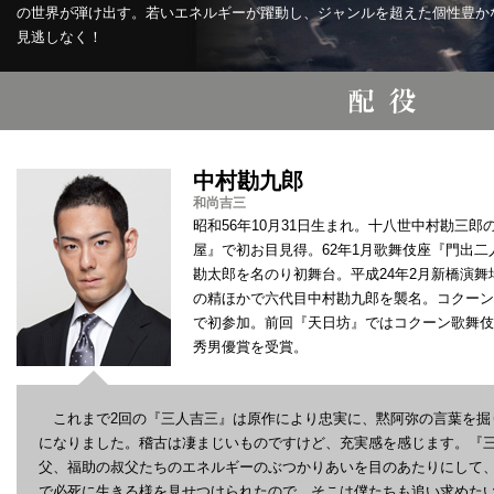
の世界が弾け出す。若いエネルギーが躍動し、ジャンルを超えた個性豊か
見逃しなく！
中村勘九郎
和尚吉三
昭和56年10月31日生まれ。十八世中村勘三郎
屋』で初お目見得。62年1月歌舞伎座『門出
勘太郎を名のり初舞台。平成24年2月新橋演
の精ほかで六代目中村勘九郎を襲名。コクーン
で初参加。前回『天日坊』ではコクーン歌舞伎
秀男優賞を受賞。
これまで2回の『三人吉三』は原作により忠実に、黙阿弥の言葉を掘
になりました。稽古は凄まじいものですけど、充実感を感じます。『
父、福助の叔父たちのエネルギーのぶつかりあいを目のあたりにして
で必死に生きる様を見せつけられたので、そこは僕たちも追い求めた