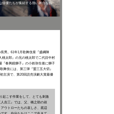
な俳優たちが集結する熱い舞台をお
の長男。61年1月歌舞伎座『盛綱陣
二人桃太郎』の兄の桃太郎で二代目中村
舞場『春興鏡獅子』の小姓弥生後に獅子
歌舞伎には、第三弾『盟三五大切』
初主演で、第20回読売演劇大賞最優
り起こす作業をして、とても刺激
三人吉三』では、父、橋之助の叔
、アウトローたちの哀しさ、底辺
いです。自分たちはここで生きて