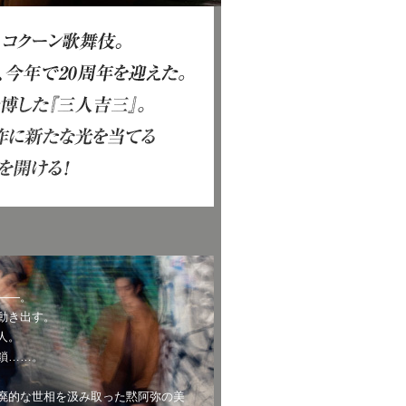
――。
動き出す。
人。
鎖……。
廃的な世相を汲み取った黙阿弥の美