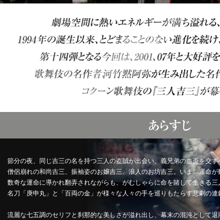
節分の夜、同じ吉三の名を持つ三人の盗賊が出会い、義兄弟の血盃を交す
僧侶崩れの和尚吉三、振袖姿のお嬢吉三、浪人のお坊吉三。いま、運命が
数奇な運命に導かれ翻弄されながらも、がむしゃらに命を賭して生きる三
名刀「庚申丸」と「百両の金」が様々な人々の手を巡りもたらす悲劇の連
流麗な七五調のセリフと刹那的な美しさが溢れ出し、幕末の混沌として退