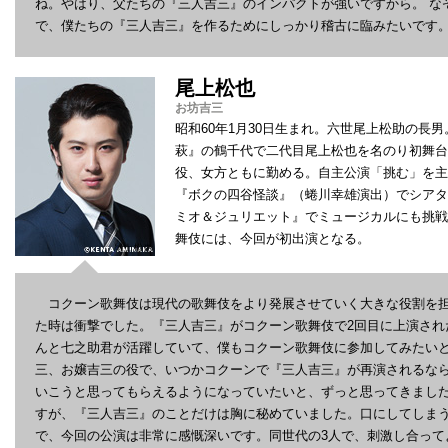
ね。やはり、父たちの『三人吉三』のインパクトが強いですから。 な
で、僕たちの『三人吉三』を作るためにしっかり稽古に臨みたいです
尾上松也
お坊吉三
昭和60年1月30日生まれ。六世尾上松助の長
萩』の鶴千代で二代目尾上松也を名のり初舞台
役、女方ともに勤める。自主公演「挑む」を主
『ボクの四谷怪談』（蜷川幸雄演出）でシアタ
ミオ＆ジュリエット』でミュージカルにも挑戦
舞伎には、今回が初出演となる。
コクーン歌舞伎は現代の歌舞伎をより発展させていく大きな役割を担
た時は衝撃でした。『三人吉三』がコクーン歌舞伎で2回目に上演され
んと七之助君が活躍していて、僕もコクーン歌舞伎に参加してみたい
三、お嬢吉三の役で、いつかコクーンで『三人吉三』が再演されるな
いこうと思ってもらえるようになっていたいと、ずっと思ってきまし
すが、『三人吉三』のことだけは胸に秘めていました。口にしてしま
で、今回の公演は非常に感慨深いです。同世代の3人で、刺激し合って