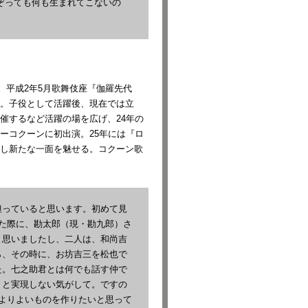
ぞっても何も生まれてこないの
。
男。平成2年5月歌舞伎座『伽羅先代
。子役として活躍後、現在では立
催するなど活躍の場を広げ、24年の
ーコクーンに初出演。25年には『ロ
し新たな一面を魅せる。コクーン歌
っていると思います。初めて見
た際に、勘太郎（現・勘九郎）さ
と思いましたし、二人は、和尚吉
ら、その時に、お坊吉三を松也で
た。七之助君とは何でも話す仲で
うと実現しない気がして。ですの
よりよいものを作りたいと思って