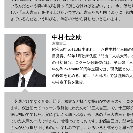
いるんだという魂の叫びを持って演じなければと思います。 今、僕た
しい『三人吉三』を作り上げたいですね。吉三たちと同じように、勘
きているんだという叫びを、渋谷の街から発したいと思います。
中村七之助
お嬢吉三
昭和58年5月18日生まれ。十八世中村勘三郎の
目見得。62年1月歌舞伎座『門出二人桃太郎
のり初舞台。コクーン歌舞伎には、第四弾『三
年のBunkamura20周年企画では、現代版
の桜姫を勤める。前回『天日坊』では盗賊の人
杉村春子賞を受賞。
芝居だけでなく音楽、照明、衣裳など様々な挑戦ができるのが、コク
ます。僕は初めてコクーン歌舞伎に出たのが『三人吉三』で、十三郎役
役は初めてでした。父にずいぶん怒られながら、あの『三人吉三』を
ていた人間の一人ですから、感慨はひとしおです。お嬢吉三は、型や
さんがどう掘り下げるのか、楽しみですし、いろいろと試そうと思っ