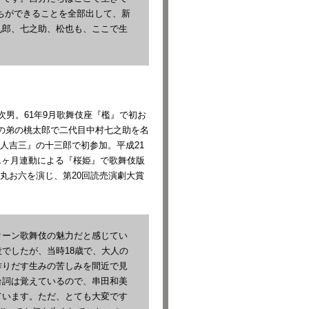
ちができることを全部出して、新
九郎、七之助、松也も、ここで生
次男。61年9月歌舞伎座『檻』で初お
』の弟の桃太郎で二代目中村七之助を名
人吉三』の十三郎で初参加。平成21
との二ヶ月連動による『桜姫』で歌舞伎版
丸お六を演じ、第20回読売演劇大賞
ーン歌舞伎の魅力だと感じてい
でしたが、当時18歳で、大人の
作りだす生みの苦しみを間近で見
台詞は覚えているので、串田和美
ています。ただ、とても大変です