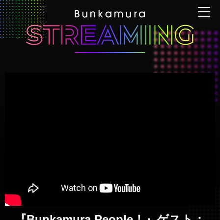
『Bunkamura People！』ゲスト：