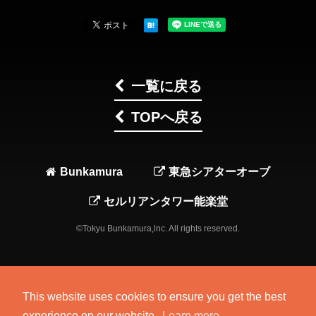
一覧に戻る
TOPへ戻る
Bunkamura
東急シアターオーブ
セルリアンタワー能楽堂
©Tokyu Bunkamura,lnc. All rights reserved.
This website uses cookies to ensure you get the best
experience on our website.
Learn more