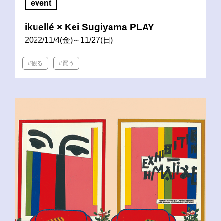
event
ikuellé × Kei Sugiyama PLAY
2022/11/4(金)～11/27(日)
#観る
#買う