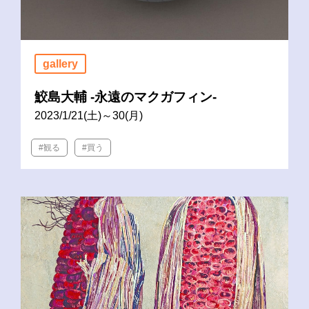
gallery
鮫島大輔 -永遠のマクガフィン-
2023/1/21(土)～30(月)
#観る
#買う