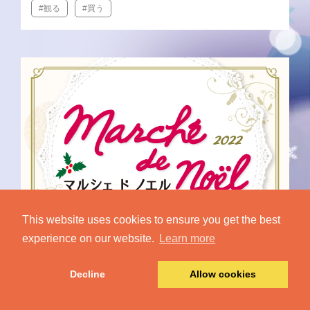
#観る
#買う
This website uses cookies to ensure you get the best
experience on our website.
Learn more
Decline
Allow cookies