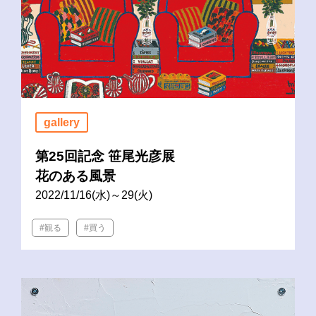
gallery
第25回記念 笹尾光彦展
花のある風景
2022/11/16(水)～29(火)
#観る
#買う