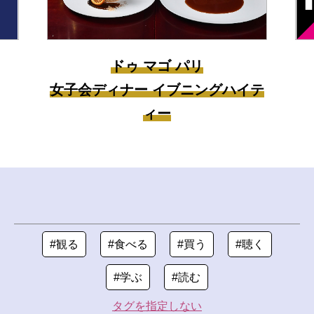
マリー・クワント展
#観る
#食べる
#買う
#聴く
#学ぶ
#読む
タグを指定しない