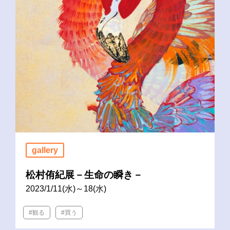
gallery
松村侑紀展－生命の瞬き－
2023/1/11(水)～18(水)
#観る
#買う