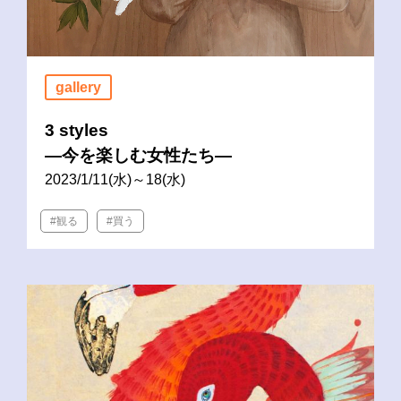
gallery
3 styles
―今を楽しむ女性たち―
2023/1/11(水)～18(水)
#観る
#買う