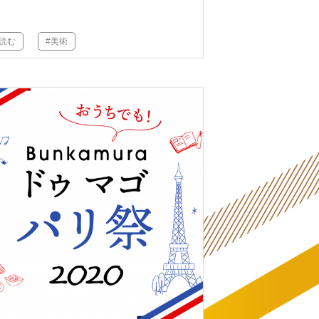
#読む
#美術