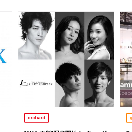
orchard
g