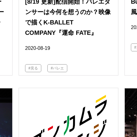
ー
[8/19 更新]配信開始！バレエダ
B
ー
ンサーは今何を想うのか？映像
ー
で描くK-BALLET
20
COMPANY『運命 FATE』
2020-08-19
#見る
#バレエ