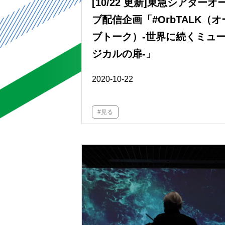
[10/22 更新]東急シアターオ
ブ配信企画「#OrbTALK（オ
ブトーク）-世界に続くミュ
ジカルの扉-」
2020-10-22
#見る