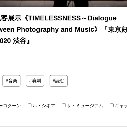
客展示《TIMELESSNESS～Dialogue
tween Photography and Music》『東京
2020 渋谷』
#音楽
#演劇
#読む
ーコクーン
ル・シネマ
ザ・ミュージアム
ギャ