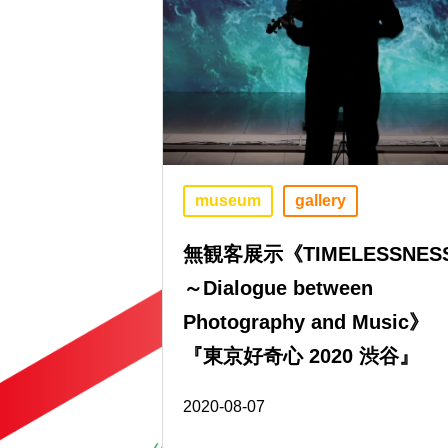
museum
gallery
無観客展示《TIMELESSNES
～Dialogue between
Photography and Music》
『東京好奇心 2020 渋谷』
2020-08-07