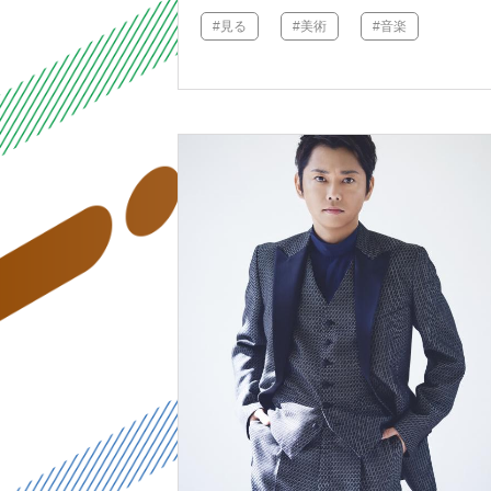
#見る
#美術
#音楽