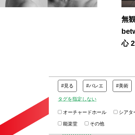
無観
be
心 
#見る
#バレエ
#美術
タグを指定しない
オーチャードホール
シアタ
能楽堂
その他