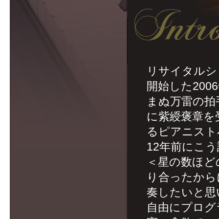
リサイタルシ
開始した200
まぬ万雷の拍
に紫綬褒章を
るピアニスト
12年前にこ
＜星の数ほど
り合ったから
奏したいと思
自由にプログ