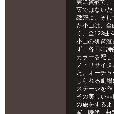
実に貪欲で、
葉ではないだ
緻密に、そし
た小山は、全
く、全123
小山の研ぎ澄
ず、各回に詩
カラーを配し
ノ・リサイタ
た。オーチャ
じられる劇場
ステージを作
その美しい非
の旅をするよ
家、時代、曲