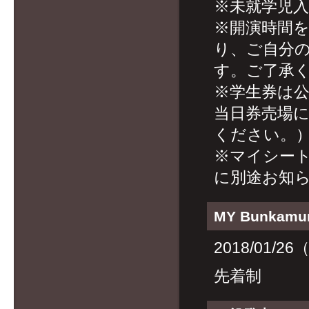
※未就学児入
※開演時間
り、ご自分
す。ご了承
※学生券は公
当日券売場
ください。
※マイシー
に別途お知
MY Bunkam
2018/01/2
先着制