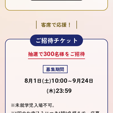
客席で応援！
ご招待チケット
抽選で
300
名様をご招待
募集期間
8
月
1
日(土)
10:00
～
9
月
24
日
(木)
23:59
※未就学児入場不可。