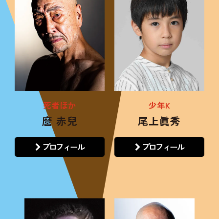
死者ほか
少年K
麿 赤兒
尾上眞秀
プロフィール
プロフィール