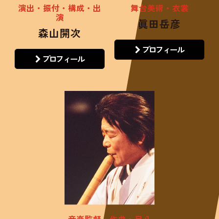
演出・振付・構成・出
舞台美術・衣裳
演
眞田岳彦
森山開次
プロフィール
プロフィール
音楽監督・作曲・尺八