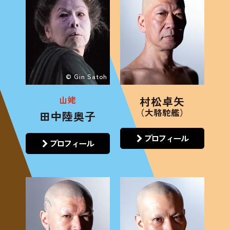
© Gin Satoh
山姥
村松卓矢
（大駱駝艦）
田中陸奥子
プロフィール
プロフィール