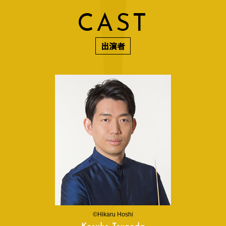
C
A
S
T
出演者
©Hikaru Hoshi