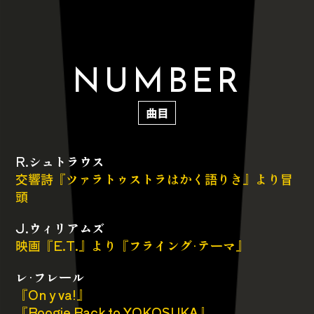
N
U
M
B
E
R
曲目
R.シュトラウス
交響詩『ツァラトゥストラはかく語りき』より冒
頭
J.ウィリアムズ
映画『E.T.』より『フライング·テーマ』
レ·フレール
『On y va!』
『Boogie Back to YOKOSUKA』