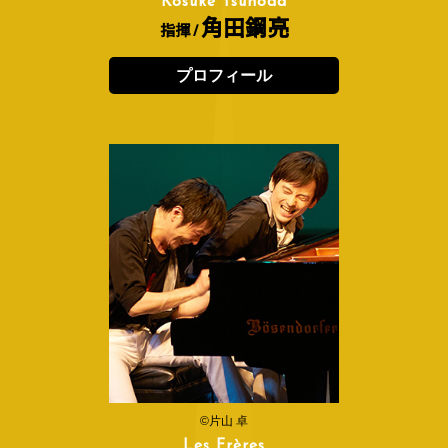
Kosuke Tsunoda
角田鋼亮
指揮 /
プロフィール
©片山 卓
Les Frères