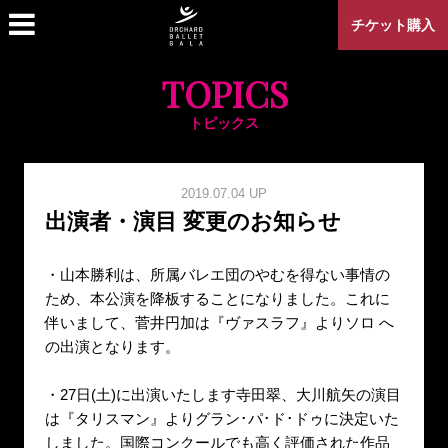
チケット購入
TOPICS
トピックス
2019.07.04 UP
出演者・演目 変更のお知らせ
・山本勝利は、所属バレエ団のやむを得ない事情の
ため、本公演を降板することになりました。これに
伴いまして、菅井円加は『ヴァスラフ』よりソロ へ
の出演となります。
・27日(土)に出演いたします寺田翠、大川航矢の演目
は『タリスマン』よりグラン･パ･ド･ドゥに決定いた
しました。国際コンクールでも高く評価された作品