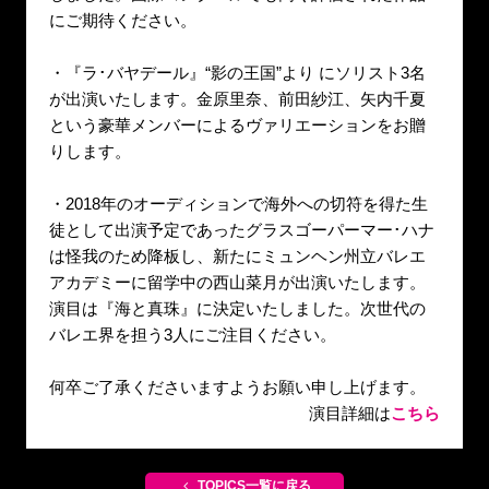
にご期待ください。
・『ラ･バヤデール』“影の王国”より にソリスト3名
が出演いたします。金原里奈、前田紗江、矢内千夏
という豪華メンバーによるヴァリエーションをお贈
りします。
・2018年のオーディションで海外への切符を得た生
徒として出演予定であったグラスゴーパーマー･ハナ
は怪我のため降板し、新たにミュンヘン州立バレエ
アカデミーに留学中の西山菜月が出演いたします。
演目は『海と真珠』に決定いたしました。次世代の
バレエ界を担う3人にご注目ください。
何卒ご了承くださいますようお願い申し上げます。
演目詳細は
こちら
TOPICS一覧に戻る