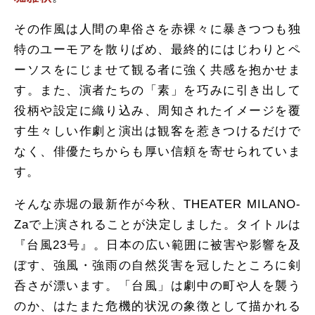
その作風は人間の卑俗さを赤裸々に暴きつつも独
特のユーモアを散りばめ、最終的にはじわりとペ
ーソスをにじませて観る者に強く共感を抱かせま
す。また、演者たちの「素」を巧みに引き出して
役柄や設定に織り込み、周知されたイメージを覆
す生々しい作劇と演出は観客を惹きつけるだけで
なく、俳優たちからも厚い信頼を寄せられていま
す。
そんな赤堀の最新作が今秋、THEATER MILANO-
Zaで上演されることが決定しました。タイトルは
『台風23号』。日本の広い範囲に被害や影響を及
ぼす、強風・強雨の自然災害を冠したところに剣
呑さが漂います。「台風」は劇中の町や人を襲う
のか、はたまた危機的状況の象徴として描かれる