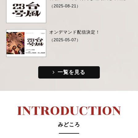
（2025-08-21）
オンデマンド配信決定！
（2025-05-07）
一覧を見る
I
N
T
R
O
D
U
C
T
I
O
N
みどころ