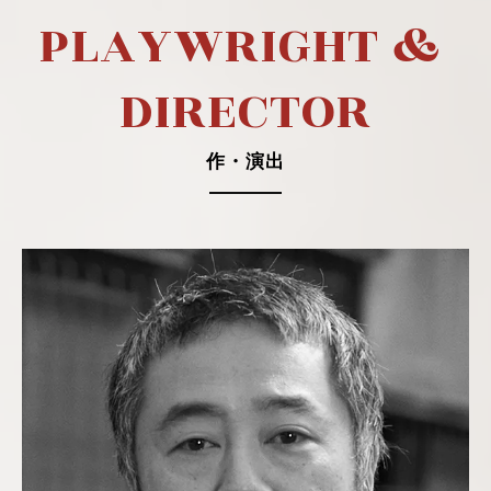
P
L
A
Y
W
R
I
G
H
T
&
D
I
R
E
C
T
O
R
作・演出