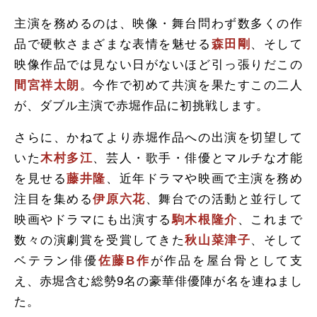
主演を務めるのは、映像・舞台問わず数多くの作
品で硬軟さまざまな表情を魅せる
森田剛
、そして
映像作品では見ない日がないほど引っ張りだこの
間宮祥太朗
。今作で初めて共演を果たすこの二人
が、ダブル主演で赤堀作品に初挑戦します。
さらに、かねてより赤堀作品への出演を切望して
いた
木村多江
、芸人・歌手・俳優とマルチな才能
を見せる
藤井隆
、近年ドラマや映画で主演を務め
注目を集める
伊原六花
、舞台での活動と並行して
映画やドラマにも出演する
駒木根隆介
、これまで
数々の演劇賞を受賞してきた
秋山菜津子
、そして
ベテラン俳優
佐藤B作
が作品を屋台骨として支
え、赤堀含む総勢9名の豪華俳優陣が名を連ねまし
た。