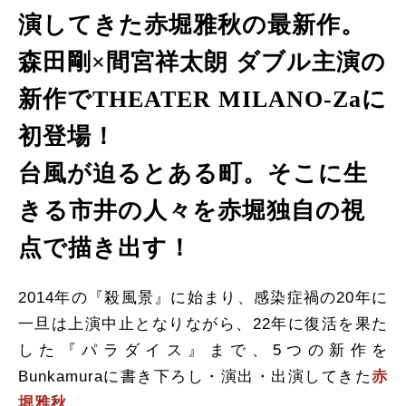
演してきた赤堀雅秋の最新作。
森田剛×間宮祥太朗 ダブル主演の
新作で
THEATER MILANO-Zaに
初登場！
台風が迫るとある町。そこに生
きる市井の人々を
赤堀独自の視
点で描き出す！
2014年の『殺風景』に始まり、感染症禍の20年に
一旦は上演中止となりながら、22年に復活を果た
した『パラダイス』まで、5つの新作を
Bunkamuraに書き下ろし・演出・出演してきた
赤
堀雅秋
。