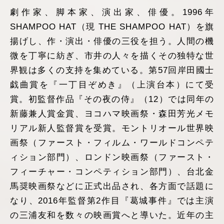
劇作家、脚本家、演出家、俳優。1996年
SHAMPOO HAT（現 THE SHAMPOO HAT）を旗
揚げし、作・演出・俳優の三役を担う。人間の機
微を丁寧に紡ぎ、市井の人々を描くその独特な世
界観は多くの支持を集めている。第57回岸田國士
戯曲賞を『一丁目ぞめき』（上演台本）にて受
賞。初監督作品『その夜の侍』（12）では同年の
新藤兼人賞金賞、ヨコハマ映画祭・森田芳光メモ
リアル新人監督賞を受賞。モントリオール世界映
画祭（ファースト・フィルム・ワールドコンペテ
ィション部門）、ロンドン映画祭（ファースト・
フィーチャー・コンペティション部門）、台北金
馬奨映画祭などに正式出品され、各方面で話題に
なり、2016年監督第2作目『葛城事件』では主演
の三浦友和を数々の映画賞へと導いた。近年の主