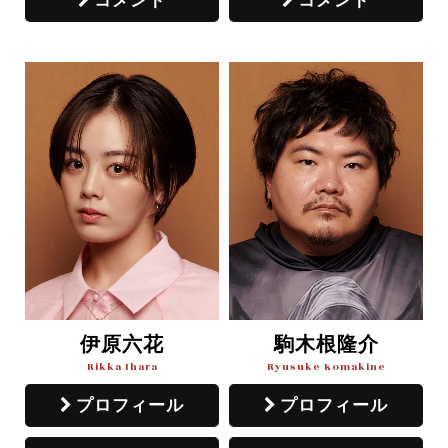
コメント
コメント
伊原六花
駒木根隆介
Rikka Ihara
Ryusuke Komakine
プロフィール
プロフィール