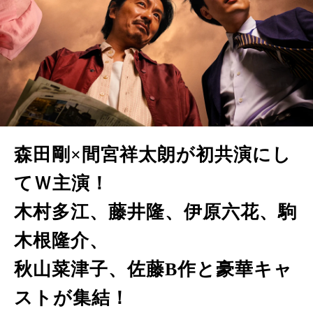
森田剛×間宮祥太朗が初共演にし
てＷ主演！
木村多江、藤井隆、伊原六花、駒
木根隆介、
秋山菜津子、佐藤B作と豪華キャ
ストが集結！