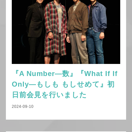
『A Number—数』『What If If
Only—もしも もしせめて』初
日前会見を行いました
2024-09-10