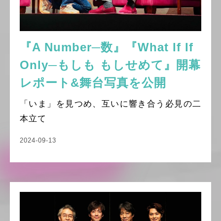
『A Number─数』『What If If
Only─もしも もしせめて』開幕
レポート&舞台写真を公開
「いま」を見つめ、互いに響き合う必見の二
本立て
2024-09-13