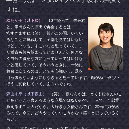
―お二人は『メタルマクベス』以来の共演で
すね。
松たか子（以下松）
10年経って、未來君
と、串田さんの演出で再会するとは・・・
怖すぎますね（笑）。彼がこの間、いろい
ろなことに挑戦して、全部を見てはいない
けど、いつも、すごいなと思っていて。ま
だ稽古も何も始まっていませんが、何とな
く自分の得意な方にもっていってはいけな
いと感じていて、そういうときに、一緒に
舞台に立てるのは、とても心強いし、足を
引っ張らないようにしなきゃと思っています。顔がね、優しい
ほうに変化していて、面白いですね。
森山未來（以下森山）
（笑）。僕なんかは、とても松さんのこ
とをどうこう言えるような立場ではないので。一人で、全部背
負えるすごい人だから。大好きな女優さんです。本当に力があ
るので、今回、どうやってつつこうかな（笑）と思っているく
らい。
松
未來君は厳しいよね。お芝居を観に来て、「これでいい