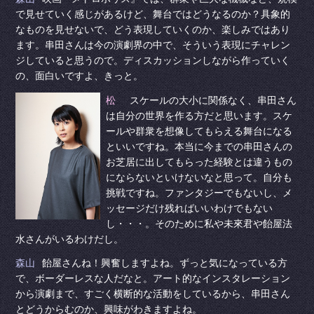
で見せていく感じがあるけど、舞台ではどうなるのか？具象的
なものを見せないで、どう表現していくのか、楽しみではあり
ます。串田さんは今の演劇界の中で、そういう表現にチャレン
ジしていると思うので。ディスカッションしながら作っていく
の、面白いですよ、きっと。
松
スケールの大小に関係なく、串田さん
は自分の世界を作る方だと思います。スケ
ールや群衆を想像してもらえる舞台になる
といいですね。本当に今までの串田さんの
お芝居に出してもらった経験とは違うもの
にならないといけないなと思って。自分も
挑戦ですね。ファンタジーでもないし、メ
ッセージだけ残ればいいわけでもない
し・・・。そのために私や未來君や飴屋法
水さんがいるわけだし。
森山
飴屋さんね！興奮しますよね。ずっと気になっている方
で、ボーダーレスな人だなと。アート的なインスタレーション
から演劇まで、すごく横断的な活動をしているから、串田さん
とどうからむのか、興味がわきますよね。