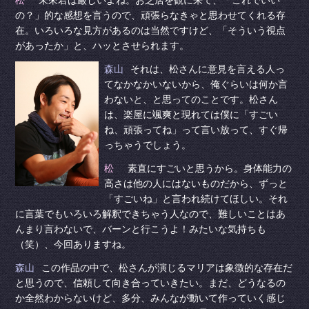
の？」的な感想を言うので、頑張らなきゃと思わせてくれる存
在。いろいろな見方があるのは当然ですけど、「そういう視点
があったか」と、ハッとさせられます。
森山
それは、松さんに意見を言える人っ
てなかなかいないから、俺ぐらいは何か言
わないと、と思ってのことです。松さん
は、楽屋に颯爽と現れては僕に「すごい
ね、頑張ってね」って言い放って、すぐ帰
っちゃうでしょう。
松
素直にすごいと思うから。身体能力の
高さは他の人にはないものだから、ずっと
「すごいね」と言われ続けてほしい。それ
に言葉でもいろいろ解釈できちゃう人なので、難しいことはあ
んまり言わないで、バーンと行こうよ！みたいな気持ちも
（笑）、今回ありますね。
森山
この作品の中で、松さんが演じるマリアは象徴的な存在だ
と思うので、信頼して向き合っていきたい。まだ、どうなるの
か全然わからないけど、多分、みんなが動いて作っていく感じ