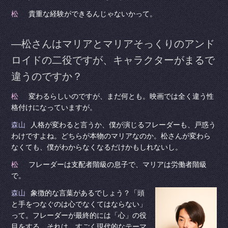
松
貴重な経験ができるんじゃないかって。
―松さんはマリアとマリアそっくりのアンド
ロイドの二役ですが、キャラクターがまるで
違うのですか？
松
変わるらしいのですが、まだ何とも。映画では全く違う性
格付けになっていますが。
森山
人格が変わると言うか、僕が演じるフレーダーも、戸惑う
わけですよね。どちらが本物のマリアなのか。松さんが変わら
なくても、僕がわからなくなるだけかもしれないし。
松
フレーダーは支配者階級の息子で、マリアは労働者階級
で。
森山
象徴的な言葉があるでしょう？「頭
と手をつなぐのは心でなくてはならない」
って。フレーダーが最終的には「心」の役
目をする。それは、すごく現代的なテーマ