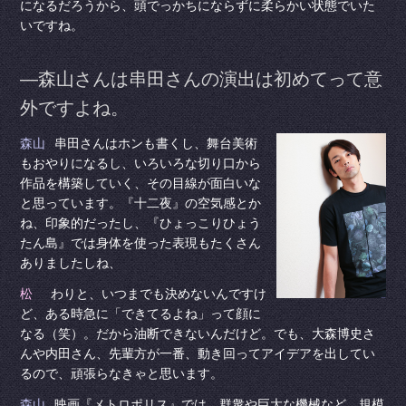
になるだろうから、頭でっかちにならずに柔らかい状態でいた
いですね。
―森山さんは串田さんの演出は初めてって意
外ですよね。
森山
串田さんはホンも書くし、舞台美術
もおやりになるし、いろいろな切り口から
作品を構築していく、その目線が面白いな
と思っています。『十二夜』の空気感とか
ね、印象的だったし、『ひょっこりひょう
たん島』では身体を使った表現もたくさん
ありましたしね、
松
わりと、いつまでも決めないんですけ
ど、ある時急に「できてるよね」って顔に
なる（笑）。だから油断できないんだけど。でも、大森博史さ
んや内田さん、先輩方が一番、動き回ってアイデアを出してい
るので、頑張らなきゃと思います。
森山
映画『メトロポリス』では、群衆や巨大な機械など、規模