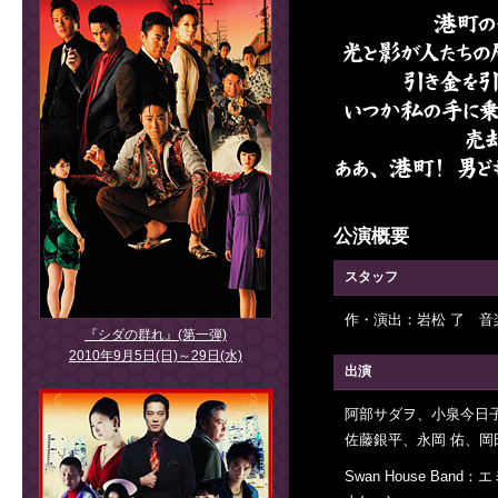
公演概要
スタッフ
作・演出：岩松 了 
『シダの群れ』(第一弾)
2010年9月5日(日)～29日(水)
出演
阿部サダヲ、小泉今日子
佐藤銀平、永岡 佑、岡
Swan House Ban