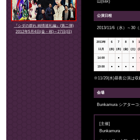
山(sax)
公演日程
『シダの群れ 純情巡礼編』(第二弾)
2013/11/6（水）～30
2012年5月4日(金・祝)～27日(日)
2013年
6
7
8
9
1
11月
(水)
(木)
(金)
(土)
(
14:00
●
●
19:00
●
●
●
●
※11/20(水)昼夜公
会場
Bunkamura シアター
[主催]
Bunkamura