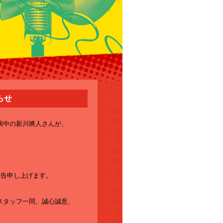
らせ
演中の新川將人さんが、
報告申し上げます。
スタッフ一同、誠心誠意、