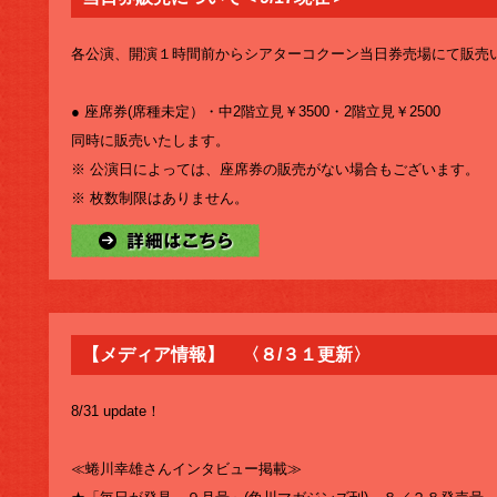
各公演、開演１時間前からシアターコクーン当日券売場にて販売
● 座席券(席種未定）・中2階立見￥3500・2階立見￥2500
同時に販売いたします。
※ 公演日によっては、座席券の販売がない場合もございます。
※ 枚数制限はありません。
【メディア情報】 〈８/３１更新〉
8/31 update！
≪蜷川幸雄さんインタビュー掲載≫