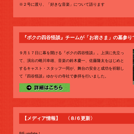
※２号に渡り、「好きな音楽」について語ります
『ボクの四谷怪談』チームが「お岩さま」の墓参り
９月１７日に幕を開ける『ボクの四谷怪談』。上演に先立っ
て、演出の蜷川幸雄、音楽の鈴木慶一、佐藤隆太をはじめと
するキャスト・スタッフ一同が、舞台の安全と成功を祈願し
て『四谷怪談』ゆかりの寺社で参拝を行いました。
【メディア情報】 〈８/６更新〉
8/6 update！