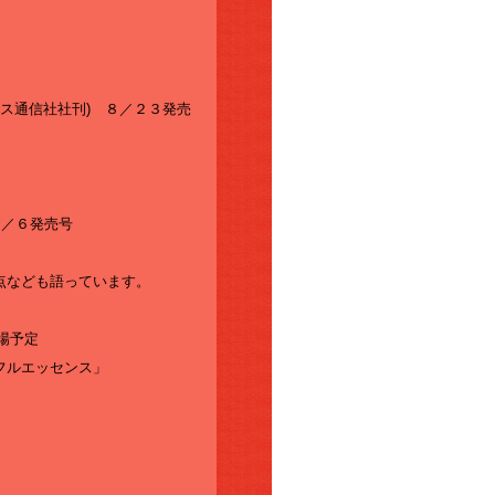
ュース通信社社刊) ８／２３発売
８／６発売号
点なども語っています。
場予定
ダフルエッセンス」