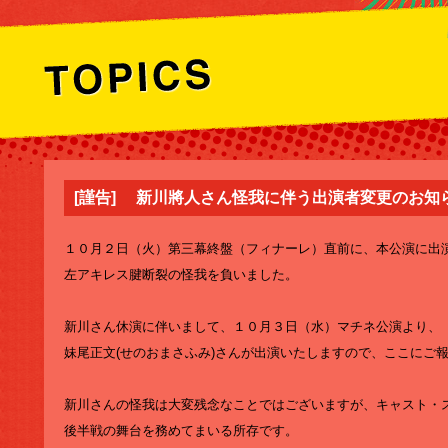
[謹告] 新川將人さん怪我に伴う出演者変更のお知
１０月２日（火）第三幕終盤（フィナーレ）直前に、本公演に出
左アキレス腱断裂の怪我を負いました。
新川さん休演に伴いまして、１０月３日（水）マチネ公演より、
妹尾正文(せのおまさふみ)さんが出演いたしますので、ここにご
新川さんの怪我は大変残念なことではございますが、キャスト・
後半戦の舞台を務めてまいる所存です。