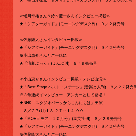
★「毎日が発見 ９月号」(角川マガジンズ刊) ８／２８発売号
≪蜷川幸雄さん＆鈴木慶一さんインタビュー掲載≫
★「シアターガイド」(モーニングデスク刊) ９／２発売号
≪佐藤隆太さんインタビュー掲載≫
★「シアターガイド」(モーニングデスク刊) ９／２発売号
※小出恵介さんとご一緒に
★「演劇ぶっく」(えんぶ刊) ９／９発売号
≪小出恵介さんインタビュー掲載・テレビ出演≫
★「Best Stage ベスト・ステージ」(音楽と人刊) ８／２７発売
※３号連続インタビュー アンカーとして登場！
★NHK「スタジオパークからこんにちは」出演
８／２７(月)１３:２７～１４:００
★「MORE モア １０月号」(集英社刊) ８／２８発売号
★「シアターガイド」(モーニングデスク刊) ９／２発売号
※佐藤隆太さんとご一緒に