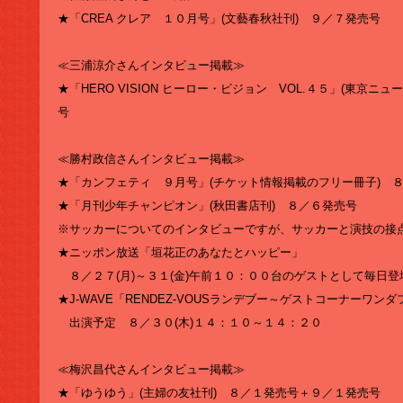
★「CREA クレア １０月号」(文藝春秋社刊) ９／７発売号
≪三浦涼介さんインタビュー掲載≫
★「HERO VISION ヒーロー・ビジョン VOL.４５」(東京ニ
号
≪勝村政信さんインタビュー掲載≫
★「カンフェティ ９月号」(チケット情報掲載のフリー冊子) 
★「月刊少年チャンピオン」(秋田書店刊) ８／６発売号
※サッカーについてのインタビューですが、サッカーと演技の接
★ニッポン放送「垣花正のあなたとハッピー」
８／２７(月)～３１(金)午前１０：００台のゲストとして毎日登
★J-WAVE「RENDEZ-VOUSランデブー～ゲストコーナーワン
出演予定 ８／３０(木)１４：１０～１４：２０
≪梅沢昌代さんインタビュー掲載≫
★「ゆうゆう」(主婦の友社刊) ８／１発売号＋９／１発売号