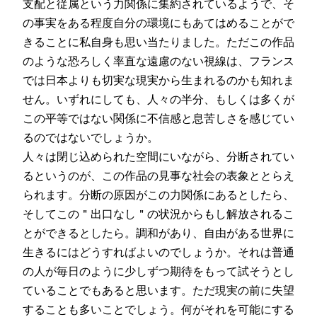
支配と従属という力関係に集約されているようで、そ
の事実をある程度自分の環境にもあてはめることがで
きることに私自身も思い当たりました。ただこの作品
のような恐ろしく率直な遠慮のない視線は、フランス
では日本よりも切実な現実から生まれるのかも知れま
せん。いずれにしても、人々の半分、もしくは多くが
この平等ではない関係に不信感と息苦しさを感じてい
るのではないでしょうか。
人々は閉じ込められた空間にいながら、分断されてい
るというのが、この作品の見事な社会の表象ととらえ
られます。分断の原因がこの力関係にあるとしたら、
そしてこの＂出口なし＂の状況からもし解放されるこ
とができるとしたら。調和があり、自由がある世界に
生きるにはどうすればよいのでしょうか。それは普通
の人が毎日のように少しずつ期待をもって試そうとし
ていることでもあると思います。ただ現実の前に失望
することも多いことでしょう。何がそれを可能にする