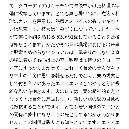
て、クローディアはキッチンで午後中かけた料理の準
備に没頭しています。とても蒸し暑いのに、煮込み料
理のカレーを用意し、熱気とスパイスの香りでキッチ
ンは息苦しく、彼女は汗みずくになっていました。や
がて体に不調を感じる彼女が妊娠していることを読者
は知らされます。かたやその日の職場における出来事
に興奮さめやらないジョアルは、気乗りのしない会食
の場に着いても心は上の空。料理は招待側のクローデ
ィアにすっかりまかせて、これまで自分の歩んだキャ
リア上の苦労に思いを馳せるだけでなく、夫の親友と
して付き合いのあったエティエンヌとのやりとりに複
雑な思いを抱きます。夫のレミは、妻の精神的支えと
なってきた自分に満足しつつ、新しい別の愛の目覚め
に抵抗することができず、とても若い同僚のマノンと
の関係に夢中になり、この先どうなるのかがわかりま
せん。この関係は親友にも知られています。エティエ