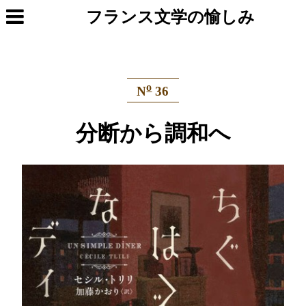
フランス文学の愉しみ
o
N
36
分断から調和へ