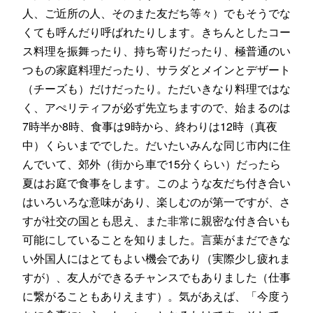
人、ご近所の人、そのまた友だち等々）でもそうでな
くても呼んだり呼ばれたりします。きちんとしたコー
ス料理を振舞ったり、持ち寄りだったり、極普通のい
つもの家庭料理だったり、サラダとメインとデザート
（チーズも）だけだったり。ただいきなり料理ではな
く、アぺリティフが必ず先立ちますので、始まるのは
7時半か8時、食事は9時から、終わりは12時（真夜
中）くらいまででした。だいたいみんな同じ市内に住
んでいて、郊外（街から車で15分くらい）だったら
夏はお庭で食事をします。このような友だち付き合い
はいろいろな意味があり、楽しむのが第一ですが、さ
すが社交の国とも思え、また非常に親密な付き合いも
可能にしていることを知りました。言葉がまだできな
い外国人にはとてもよい機会であり（実際少し疲れま
すが）、友人ができるチャンスでもありました（仕事
に繋がることもありえます）。気があえば、「今度う