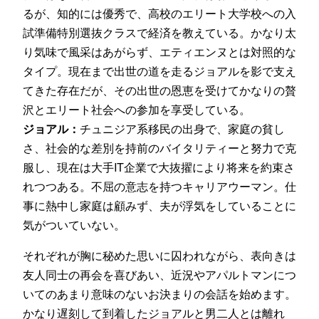
るが、知的には優秀で、高校のエリート大学校への入
試準備特別選抜クラスで経済を教えている。かなり太
り気味で風采はあがらず、エティエンヌとは対照的な
タイプ。現在まで出世の道を走るジョアルを影で支え
てきた存在だが、その出世の恩恵を受けてかなりの贅
沢とエリート社会への参加を享受している。
ジョアル：
チュニジア系移民の出身で、家庭の貧し
さ、社会的な差別を持前のバイタリティーと努力で克
服し、現在は大手IT企業で大抜擢により将来を約束さ
れつつある。不屈の意志を持つキャリアウーマン。仕
事に熱中し家庭は顧みず、夫が浮気をしていることに
気がついていない。
それぞれが胸に秘めた思いに囚われながら、表向きは
友人同士の再会を喜びあい、近況やアパルトマンにつ
いてのあまり意味のないお決まりの会話を始めます。
かなり遅刻して到着したジョアルと男二人とは離れ