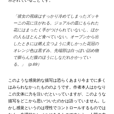
「彼女の視線はすっかり冷めてしまったズッキ
ーニの花に注がれる。ジョアルの皿にもられた
花にはまったく手がつけられていないし、ほか
の人もほとんど食べていない。オーブンから出
したときには燃え立つように美しかった花冠の
オレンジ色は黒ずみ、先端部は白っぽい詰め物
で膨らんだ腹のほうにしなだれかかってい
る。」（p.69）
このような感覚的な描写は恐らくあまり今までに多く
はみられなかったもののようです。作者本人はかなり
この文体に力を注いだといっていますが、このような
描写をどこから思いついたのかは語っていません。し
かし感覚というのは理性でコントロールするものでは