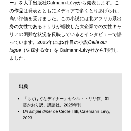
ー』を大手出版社Calmann-Lévyから発表します。こ
の作品は発表とともにメディアで多くとりあげられ、
高い評価を受けました。この小説には北アフリカ系出
身の女性であるトリリが経験した大企業での女性キャ
リアの困難な状況を反映しているとインタビューで語
っています。2025年には2作目の小説
Celle qui
fugue
（失踪する女）を Calmann-Lévy社から刊行し
ました。
出典
『ちぐはぐなディナー』セシル・トリリ作、加
藤かおり訳、講談社、2025年刊
Un simple dîner
de Cécile Tlili, Calemann-Lévy,
2023