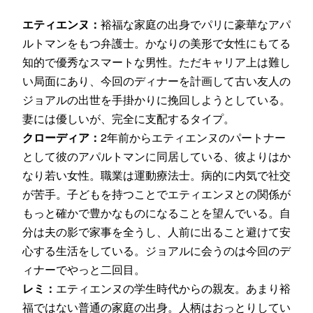
エティエンヌ：
裕福な家庭の出身でパリに豪華なアパ
ルトマンをもつ弁護士。かなりの美形で女性にもてる
知的で優秀なスマートな男性。ただキャリア上は難し
い局面にあり、今回のディナーを計画して古い友人の
ジョアルの出世を手掛かりに挽回しようとしている。
妻には優しいが、完全に支配するタイプ。
クローディア：
2年前からエティエンヌのパートナー
として彼のアパルトマンに同居している、彼よりはか
なり若い女性。職業は運動療法士。病的に内気で社交
が苦手。子どもを持つことでエティエンヌとの関係が
もっと確かで豊かなものになることを望んでいる。自
分は夫の影で家事を全うし、人前に出ること避けて安
心する生活をしている。ジョアルに会うのは今回のデ
ィナーでやっと二回目。
レミ：
エティエンヌの学生時代からの親友。あまり裕
福ではない普通の家庭の出身。人柄はおっとりしてい