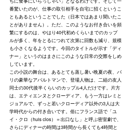
ちに食事にいらっしゃい」となるわけです。そして一
番驚いたのが、仕事の取引相手を自宅に招くというこ
ともあるということでした（日本ではあまり聞いたこ
とがありません）。ただ、このようなお付き合いを頻
繁にするのは、やはり40代初めくらいまでのカップ
ルが多く、年をとるにつれて次第に回数も減り、規模
も小さくなるようです。今回のタイトルが示す「ディ
ナー」というのはまさにこのような日常の交際をしめ
しています。
この小説の舞台は、あるとても蒸し暑い晩夏の夜、パ
リの豪華なアパルトマンで、登場人物は、二組の友人
同士の30代後半くらいのカップル4人だけです。片方
は、エティエンヌとクローディア、もう一方はレミと
ジョアルで、ずっと若いクローディア以外の3人は大
学時代からの付き合いです。俗にフランス語で「ユ
イ・クロ（huis clos）＝出口なし」と呼ぶ密室劇で、
さらにディナーの時間は3時間から長くても4時間と