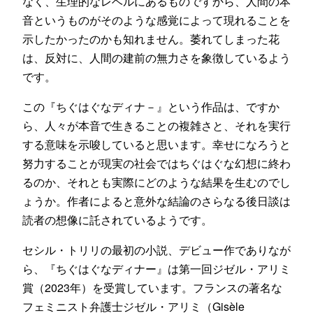
なく、生理的なレベルにあるものですから、人間の本
音というものがそのような感覚によって現れることを
示したかったのかも知れません。萎れてしまった花
は、反対に、人間の建前の無力さを象徴しているよう
です。
この『ちぐはぐなディナ－』という作品は、ですか
ら、人々が本音で生きることの複雑さと、それを実行
する意味を示唆していると思います。幸せになろうと
努力することが現実の社会ではちぐはぐな幻想に終わ
るのか、それとも実際にどのような結果を生むのでし
ょうか。作者によると意外な結論のさらなる後日談は
読者の想像に託されているようです。
セシル・トリリの最初の小説、デビュー作でありなが
ら、『ちぐはぐなディナー』は第一回ジゼル・アリミ
賞（2023年）を受賞しています。フランスの著名な
フェミニスト弁護士ジゼル・アリミ（Gisèle