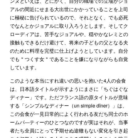
ンヌといえば、とにかく、自分の職場での立場がジョ
アルの間近にせまる大出世にかかっていることを上司
に極秘に告げられているので、それとなく、でも必死
でなんとかジョアルに取り入ろうとします。そしてク
ローディアは、苦手なジョアルや、穏やかなレミとの
接触もできるだけ避けて、将来の子どもの父となる夫
のために料理を完璧に仕上げようとしています。自分
でも＂つくす女＂であることを嫌になりながらも自覚
しています。
このような本当にすれ違いの思いを抱いた4人の会食
は、日本語タイトルが示すようにまさに「ちぐはぐな
ディナー」です。ただフランス語の原タイトルが意味
する「シンプルなディナー（un simple dîner）」は、
この会食が一見日常的によく行われる友だち同士のホ
ームパ―ティーのひとつなのですが実はそれが、当事
者たち全員にとって予期せぬ途轍もない変化を引き起