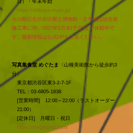
日）・年末年始
https://shibuya-muse.jp/
※白根記念渋谷区郷土博物館・文学館は総合改
修工事に伴い2027年2月末(予定)まで休館中で
す。最新情報は公式HPをご覧ください。
写真集食堂 めぐたま
〈山種美術館から徒歩約3
分〉
東京都渋谷区東3-2-7-1F
TEL：03-6805-1838
[営業時間] 12:00～22:00（ラストオーダー
21:00）
[定休日] 月曜日・祝日
https://megutama.com/