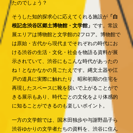
たのでしょう？
そうした知的探求心に応えてくれる施設が
「白
根記念渋谷区郷土博物館・文学館」
です。常設
展エリアは博物館と文学館の2フロア。博物館で
は原始・古代から現代までそれぞれの時代にお
ける渋谷の生活・文化・社会を物語る資料が展
示されていて、渋谷にもこんな時代があったの
ね！となかなかの見ごたえです。縄文土器や江
戸の道具に実際に触れたり、昭和初期の住宅を
再現したスペースに靴を脱いで上がることがで
きる展示もあり、時代ごとの文化をより体感的
に知ることができるのも楽しいポイント。
一方の文学館では、国木田独歩や与謝野晶子ら
渋谷ゆかりの文学者たちの資料を、渋谷に住ん