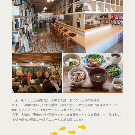
上）広々とした店内には、天井まで壁一面にぎっしりの写真集！
左下）「身体に美味しい文化講座」は様々なテーマで定期的に開催されていて、
他にもクンダリーニヨガやサイエンスカフェなども。
右下）人気の「季節の一汁三菜ランチ」は毎日食べたくなる美味しさ。夜は旬の
食材を使った豊富な一品メニューとお酒も楽しめます。