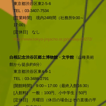
東京都渋谷区東2-5-6
TEL：03-3407-7534
[営業時間] 境内24時間（社務所9:00～
17:00）
[定休日] なし
http://www.tokyo-jinjacho.or.jp/shibuya/3272/
白根記念渋谷区郷土博物館・文学館
〈山種美術
館から徒歩約6分〉
東京都渋谷区東4-9-1
TEL：03-3486-2791
[開館時間] 9:00～17:00（最終入館16:30）
[入館料] 一般：100円、小中学生：50円
[定休日] 月曜日（休日の場合はその直後の平