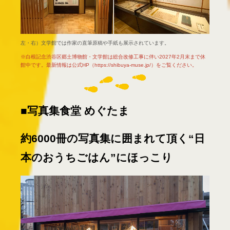
左・右）文学館では作家の直筆原稿や手紙も展示されています。
※白根記念渋谷区郷土博物館・文学館は総合改修工事に伴い2027年2月末まで休
館中です。最新情報は公式HP（
https://shibuya-muse.jp/
）をご覧ください。
■写真集食堂 めぐたま
約6000冊の写真集に囲まれて頂く“日
本のおうちごはん”にほっこり