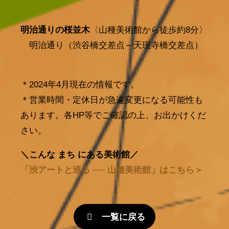
明治通りの桜並木
〈山種美術館から徒歩約8分〉
明治通り（渋谷橋交差点～天現寺橋交差点）
＊2024年4月現在の情報です。
＊営業時間・定休日が急遽変更になる可能性も
あります。各HP等でご確認の上、お出かけくだ
さい。
＼こんな まち にある美術館／
「渋アートと巡る ── 山種美術館」はこちら＞
一覧に戻る