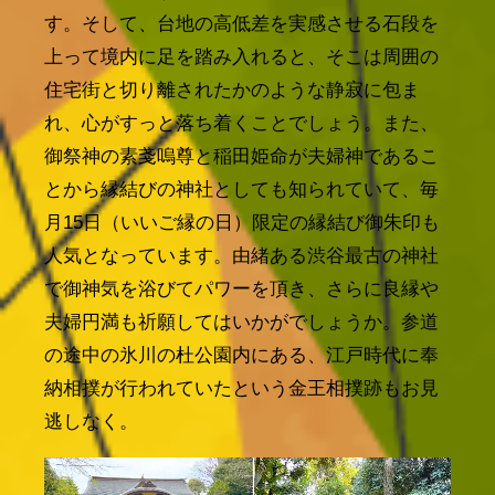
す。そして、台地の高低差を実感させる石段を
上って境内に足を踏み入れると、そこは周囲の
住宅街と切り離されたかのような静寂に包ま
れ、心がすっと落ち着くことでしょう。また、
御祭神の素戔嗚尊と稲田姫命が夫婦神であるこ
とから縁結びの神社としても知られていて、毎
月15日（いいご縁の日）限定の縁結び御朱印も
人気となっています。由緒ある渋谷最古の神社
で御神気を浴びてパワーを頂き、さらに良縁や
夫婦円満も祈願してはいかがでしょうか。参道
の途中の氷川の杜公園内にある、江戸時代に奉
納相撲が行われていたという金王相撲跡もお見
逃しなく。