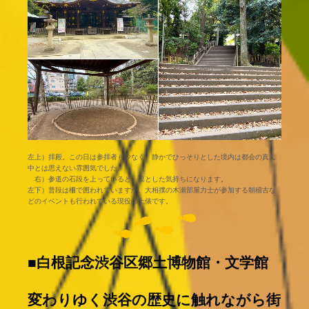
左上）拝殿。この日は参拝者も少なく、静かでひっそりとした境内は都会の真ん
中とは思えない雰囲気でした。
右）参道の石段を上っていると、凛とした気持ちになります。
左下）普段は柵で囲われていますが、大相撲の木瀬部屋力士が参加する朝稽古な
どのイベントも行われている現役の土俵です。
■白根記念渋谷区郷土博物館・文学館
変わりゆく渋谷の歴史に触れながら街