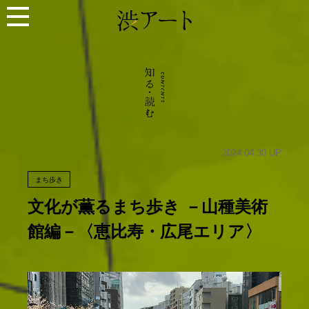
2024.04.30 UP
まち歩き
文化が薫るまち歩き －山種美術
館編－〈恵比寿・広尾エリア〉