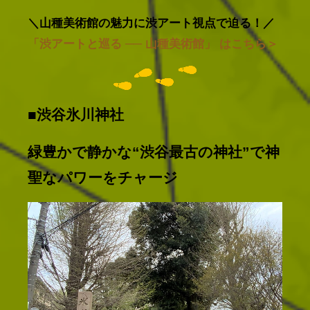
＼山種美術館の魅力に渋アート視点で迫る！／
「渋アートと巡る ── 山種美術館」 はこちら＞
■渋谷氷川神社
緑豊かで静かな“渋谷最古の神社”で神
聖なパワーをチャージ