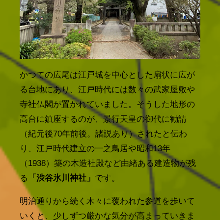
かつての広尾は江戸城を中心とした扇状に広が
る台地にあり、江戸時代には数々の武家屋敷や
寺社仏閣が置かれていました。そうした地形の
高台に鎮座するのが、景行天皇の御代に勧請
（紀元後70年前後。諸説あり）されたと伝わ
り、江戸時代建立の一之鳥居や昭和13年
（1938）築の木造社殿など由緒ある建造物が残
る
「渋谷氷川神社」
です。
明治通りから続く木々に覆われた参道を歩いて
いくと、少しずつ厳かな気分が高まっていきま