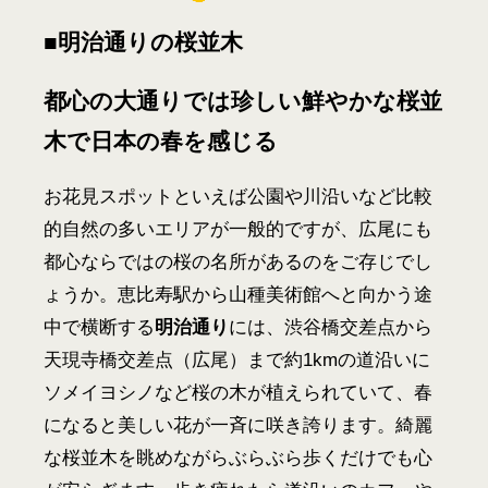
■明治通りの桜並木
都心の大通りでは珍しい鮮やかな桜並
木で日本の春を感じる
お花見スポットといえば公園や川沿いなど比較
的自然の多いエリアが一般的ですが、広尾にも
都心ならではの桜の名所があるのをご存じでし
ょうか。恵比寿駅から山種美術館へと向かう途
中で横断する
明治通り
には、渋谷橋交差点から
天現寺橋交差点（広尾）まで約1kmの道沿いに
ソメイヨシノなど桜の木が植えられていて、春
になると美しい花が一斉に咲き誇ります。綺麗
な桜並木を眺めながらぶらぶら歩くだけでも心