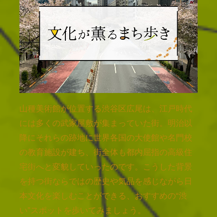
山種美術館が位置する渋谷区広尾は、江戸時代
には多くの武家屋敷が集まっていた街。明治以
降にそれらの跡地に世界各国の大使館や名門校
の教育施設が建ち、街全体も都内屈指の高級住
宅街へと変貌していったのです。こうした背景
を持つ街ならではの歴史や気品を感じながら日
本文化を楽しむことができる、おすすめの“渋
い”スポットを歩いてみましょう。