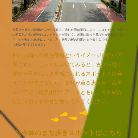
渋谷橋交差点の陸橋からみた桜並木。訪れた際は葉桜になっていましたが、若葉
の萌黄色と花の桜色のコントラストが美しく、歩道に散った花びらが絨毯みたい
で、心が和むお散歩になりました。来年の桜の時期がまた楽しみです。
（2024年4月12日撮影）
都内屈指の高級住宅街というイメージが強い広
尾ですが、じっくり歩いてみると、古から続く
歴史や日本らしさを感じられるスポットと出会
うことができました。文化が薫る恵比寿・広尾
エリアで山種美術館のアートともに、今回紹介
したスポットをぜひ巡ってみてください。
＼今回のまち歩きスポットはこちら