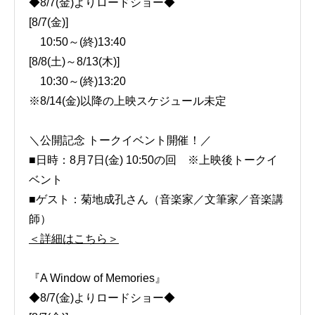
◆8/7(金)よりロードショー◆
[8/7(金)]
10:50～(終)13:40
[8/8(土)～8/13(木)]
10:30～(終)13:20
※8/14(金)以降の上映スケジュール未定
＼公開記念 トークイベント開催！／
■日時：8月7日(金) 10:50の回 ※上映後トークイ
ベント
■ゲスト：菊地成孔さん（音楽家／文筆家／音楽講
師）
＜詳細はこちら＞
『A Window of Memories』
◆8/7(金)よりロードショー◆