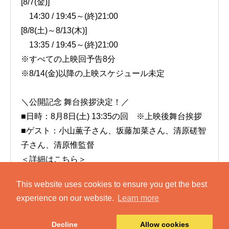
[8/7(金)]
14:30 / 19:45～(終)21:00
[8/8(土)～8/13(木)]
13:35 / 19:45～(終)21:00
※すべての上映回予告8分
※8/14(金)以降の上映スケジュール未定
＼公開記念 舞台挨拶決定！／
■日時：8月8日(土) 13:35の回 ※上映後舞台挨拶
■ゲスト：小山薫子さん、坂藤加菜さん、清原磋智
子さん、清原惟監督
＜詳細はこちら＞
This website uses cookies to ensure you get the best
『まなざしの奇跡 日本女性写真家の冒険』展開
experience on our website.
Learn more
催記念特集上映
「明かりが消えたら目をひらいて」
Decline
Allow cookies