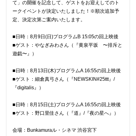
て」の開催を記念して、ゲストをお迎えしてのト
ークイベントが決定いたしました！※順次追加予
定、決定次第ご案内いたします。
■日時：8月9日(日)プログラムB 15:05の回上映後
■ゲスト：やなぎみわさん（『黄泉平坂 〜排斥と
遊戯〜』）
■日時：8月13日(木)プログラムA 16:55の回上映後
■ゲスト：細倉真弓さん（『NEWSKIN#25ttt』/
『digitalis』）
■日時：8月15日(土)プログラムA 16:55の回上映後
■ゲスト：野口里佳さん（『道』/『夜の星へ』）
会場：Bunkamuraル・シネマ 渋谷宮下