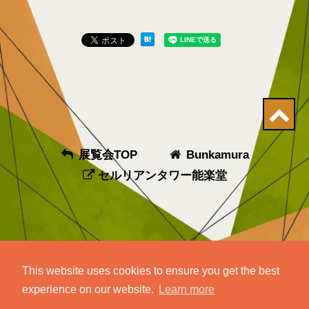
展覧会TOP
Bunkamura
セルリアンタワー能楽堂
This website uses cookies to ensure you get the best
experience on our website.
Learn more