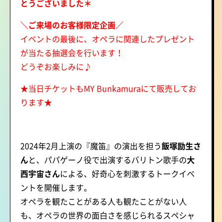
とうございました＊
＼ご来場のお客様限定企画／
イベントの最後に、オペラに関連したプレゼント
が当たる抽選会を行います！
どうぞお楽しみに♪
★当日チケットもMY Bunkamuraにて販売してお
ります★
2024年2月上演の『魔笛』の演出を担う
飯塚励生さ
ん
と、パパゲーノ役で出演するバリトン歌手の
大
西宇宙さん
による、好奇心を刺激するトークイベ
ントを開催します。
オペラを観たことがある人も観たことがない人
も、オペラの世界の面白さを感じられるスペシャ