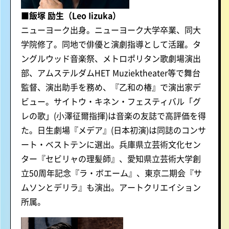
■飯塚 励生（Leo Iizuka）
ニューヨーク出身。ニューヨーク大学卒業、同大
学院修了。同地で俳優と演劇指導として活躍。タ
ングルウッド音楽祭、メトロポリタン歌劇場演出
部、アムステルダムHET Muziektheater等で舞台
監督、演出助手を務め、『乙和の椿』で演出家デ
ビュー。サイトウ・キネン・フェスティバル「グ
レの歌」(小澤征爾指揮)は音楽の友誌で高評価を得
た。日生劇場『メデア』(日本初演)は同誌のコンサ
ート・ベストテンに選出。兵庫県立芸術文化セン
ター『セビリャの理髪師』、愛知県立芸術大学創
立50周年記念『ラ・ボエーム』、東京二期会『サ
ムソンとデリラ』も演出。アートクリエイション
所属。