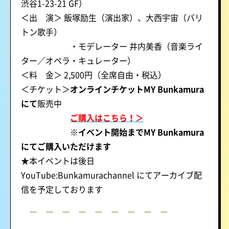
渋谷1-23-21 GF）
＜出 演＞ 飯塚励生（演出家）、大西宇宙（バリ
トン歌手）
・モデレーター 井内美香（音楽ライ
ター／オペラ・キュレーター）
＜料 金＞ 2,500円（全席自由・税込）
＜チケット＞
オンラインチケット
MY Bunkamura
にて
販売中
ご購入は
こちら！
＞
※イベント開始までMY Bunkamura
にてご購入いただけます
★本イベントは後日
YouTube:Bunkamurachannel にてアーカイブ配
信を予定しております
ー ー ー ー ー ー ー ー ー