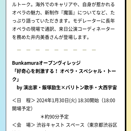
ルトーク。海外でのキャリアや、自身が惹かれる
オペラの魅力、新制作『魔笛』についてなど、た
っぷり語っていただきます。モデレーターに長年
オペラの現場で通訳、来日公演コーディネーター
を務めた井内美香さんが登場します。
ー ー ー ー ー ー ー ー ー
Bunkamuraオープンヴィレッジ
「好奇心を刺激する！ オペラ・スペシャル・トー
ク」
by 演出家・飯塚励生×バリトン歌手・大西宇宙
＜日 程＞ 2024年1月30日(火) 18:30開始（18:00
開場予定）
＊約90分予定
＜会 場＞
渋谷キャスト スペース（東京都渋谷区