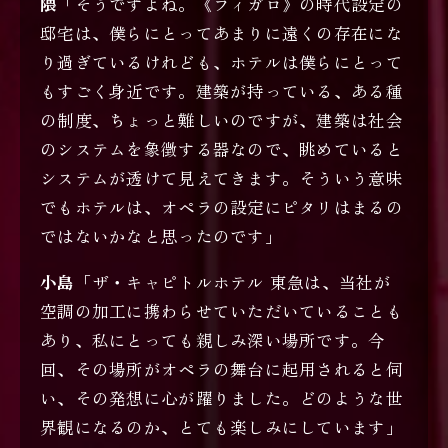
隈
「そうですよね。《フィガロ》の時代設定の
邸宅は、僕らにとってあまりに遠くの存在にな
り過ぎているけれども、ホテルは僕らにとって
もすごく身近です。建築が持っている、ある種
の制度、ちょっと難しいのですが、建築は社会
のシステムを象徴する器なので、眺めていると
システムが透けて見えてきます。そういう意味
でもホテルは、オペラの設定にピタリはまるの
ではないかなと思ったのです」
小島
「ザ・キャピトルホテル 東急は、当社が
空調の加工に携わらせていただいていることも
あり、私にとっても親しみ深い場所です。今
回、その場所がオペラの舞台に起用されると伺
い、その発想に心が躍りました。どのような世
界観になるのか、とても楽しみにしています」