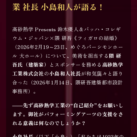
業 社長 小島和人が語る！
高砂熱学 Presents 鈴木優人＆バッハ・コレギ
ウム・ジャパン×隈 研吾《フィガロの結婚》
（2026年2月19～23日、めぐろパーシモンホー
ル 大ホール）について、美術を担当する
隈 研
吾氏（建築家）
とスポンサーを務める
高砂熱学
工業株式会社
の
小島和人社長
が和気藹々と語り
合った（2026年1月14日、隈研吾建築都市設計
事務所）。
――先ず高砂熱学工業の“自己紹介”をお願いし
ます。御社がパフォーミングアーツの支援をさ
れる意義は何なのでしょうか？
小島社長
（以下「小島」）「私たちは1923年の