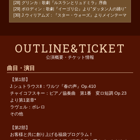
[28] グリンカ：歌劇『ルスランとリュドミラ』序曲
[29] ボロディン：歌劇『イーゴリ公』より"ダッタン人の踊り"
[30] J.ウィリアムズ：『スター・ウォーズ』よりメインテーマ
OUTLINE&TICKET
公演概要・チケット情報
曲目・演目
【第1部】
J.シュトラウスⅡ：ワルツ『春の声』Op.410
チャイコフスキー：ピアノ協奏曲 第1番 変ロ短調 Op.23
より第1楽章*
ラヴェル：ボレロ
その他
【第2部】
お客様と共に創り上げる福袋プログラム！