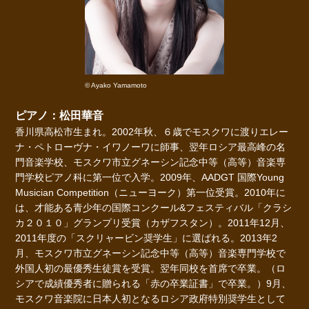
© Ayako Yamamoto
ピアノ：松田華音
香川県高松市生まれ。2002年秋、６歳でモスクワに渡りエレー
ナ・ペトローヴナ・イワノーワに師事、翌年ロシア最高峰の名
門音楽学校、モスクワ市立グネーシン記念中等（高等）音楽専
門学校ピアノ科に第一位で入学。2009年、AADGT 国際Young
Musician Competition（ニューヨーク）第一位受賞。2010年に
は、才能ある青少年の国際コンクール&フェスティバル「クラシ
カ２０１０」グランプリ受賞（カザフスタン）。2011年12月、
2011年度の「スクリャービン奨学生」に選ばれる。2013年2
月、モスクワ市立グネーシン記念中等（高等）音楽専門学校で
外国人初の最優秀生徒賞を受賞。翌年同校を首席で卒業。（ロ
シアで成績優秀者に贈られる「赤の卒業証書」で卒業。）9月、
モスクワ音楽院に日本人初となるロシア政府特別奨学生として