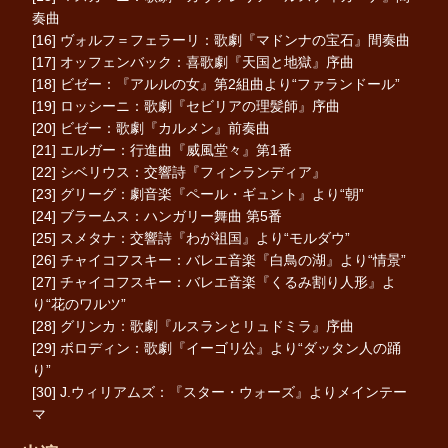
奏曲
[16] ヴォルフ＝フェラーリ：歌劇『マドンナの宝石』間奏曲
[17] オッフェンバック：喜歌劇『天国と地獄』序曲
[18] ビゼー：『アルルの女』第2組曲より“ファランドール”
[19] ロッシーニ：歌劇『セビリアの理髪師』序曲
[20] ビゼー：歌劇『カルメン』前奏曲
[21] エルガー：行進曲『威風堂々』第1番
[22] シベリウス：交響詩『フィンランディア』
[23] グリーグ：劇音楽『ペール・ギュント』より“朝”
[24] ブラームス：ハンガリー舞曲 第5番
[25] スメタナ：交響詩『わが祖国』より“モルダウ”
[26] チャイコフスキー：バレエ音楽『白鳥の湖』より“情景”
[27] チャイコフスキー：バレエ音楽『くるみ割り人形』よ
り“花のワルツ”
[28] グリンカ：歌劇『ルスランとリュドミラ』序曲
[29] ボロディン：歌劇『イーゴリ公』より“ダッタン人の踊
り”
[30] J.ウィリアムズ：『スター・ウォーズ』よりメインテー
マ