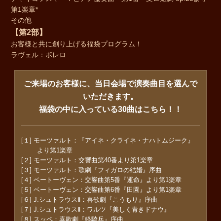
第1楽章*
その他
【第2部】
お客様と共に創り上げる福袋プログラム！
ラヴェル：ボレロ
ご来場のお客様に、当日会場で演奏曲目を選んで
いただきます。
福袋の中に入っている30曲はこちら！！
[１] モーツァルト：『アイネ・クライネ・ナハトムジーク』
より第1楽章
[２] モーツァルト：交響曲第40番より第1楽章
[３] モーツァルト：歌劇『フィガロの結婚』序曲
[４] ベートーヴェン：交響曲第5番『運命』より第1楽章
[５] ベートーヴェン：交響曲第6番『田園』より第1楽章
[６] J.シュトラウスⅡ：喜歌劇『こうもり』序曲
[７] J.シュトラウスⅡ：ワルツ『美しく青きドナウ』
[８] スッペ：喜歌劇『軽騎兵』序曲