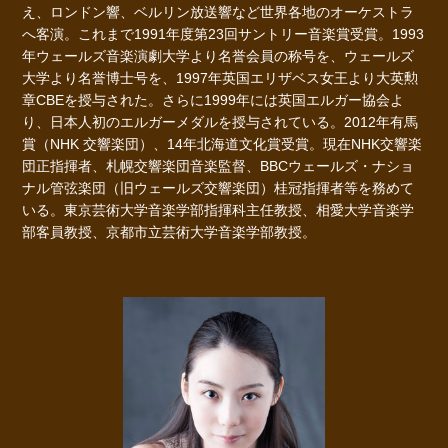
え、ロンドン響、ベルリン放送響など世界各地のオーケストラ
へ客演。これまで1991年度第23回サントリー音楽賞受賞。1993
年ウェールズ音楽演劇大学より名誉会員の称号を、ウェールズ
大学より名誉博士号を、1997年英国エリザベス女王より大英勲
章CBEを授与された。さらに1999年には英国エルガー協会よ
り、日本人初のエルガーメダルを授与されている。2012年有馬
賞（NHK 交響楽団）、14年北海道文化賞受賞。現在NHK交響楽
団正指揮者、札幌交響楽団音楽監督、BBCウェールズ・ナショ
ナル管弦楽団（旧ウェールズ交響楽団）桂冠指揮者等を務めて
いる。東京芸術大学音楽学部指揮科主任教授、相愛大学音楽学
部客員教授、京都市立芸術大学音楽学部教授。