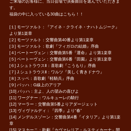
ご来場のお客様に、当日会場で演奏曲目を選んでいただきま
す。
福袋の中に入っている30曲はこちら！！
[１] モーツァルト：『アイネ・クライネ・ナハトムジーク』
より第1楽章
[２] モーツァルト：交響曲第40番より第1楽章
[３] モーツァルト：歌劇『フィガロの結婚』序曲
[４] ベートーヴェン：交響曲第5番『運命』より第1楽章
[５] ベートーヴェン：交響曲第6番『田園』より第1楽章
[６] J.シュトラウスⅡ：喜歌劇『こうもり』序曲
[７] J.シュトラウスⅡ：ワルツ『美しく青きドナウ』
[８] スッペ：喜歌劇『軽騎兵』序曲
[９] バッハ：G線上のアリア
[10] バッハ：主よ、人の望みの喜びよ
[11] ワーグナー：ワルキューレの騎行
[12] マーラー：交響曲第5番よりアダージェット
[13] ヴィヴァルディ：『四季』より“春”
[14] メンデルスゾーン：交響曲第4番『イタリア』より第1楽
章
[15] マスカーニ：歌劇『カヴァレリア・ルスティカーナ』間