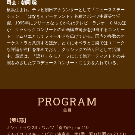
司会：朝岡 聡
横浜生まれ。テレビ朝日アナウンサーとして「ニュースステー
ション」「はなきんデータランド」各種スポーツ中継等で活
躍。1995年にフリーとなってからはテレビ・ラジオ・ＣＭのほ
か、クラシックコンサートの企画構成司会を担当するコンサー
ト・ソムリエとしてフィールドを広げている。国内の多数のオ
ーケストラと共演するほか、とくにオペラと古楽ではユニーク
な評論が注目を集めており、クラシックの語り部として活躍
中。最近は、「語り」をモチーフにして他アーティストとの共
演をめざしたプロデュースコンサートにも力を入れている。
PROGRAM
曲目
【第1部】
J.シュトラウスⅡ：ワルツ『春の声』op.410
チャイコフスキー：ピアノ協奏曲 第1番 変ロ短調 op.23より