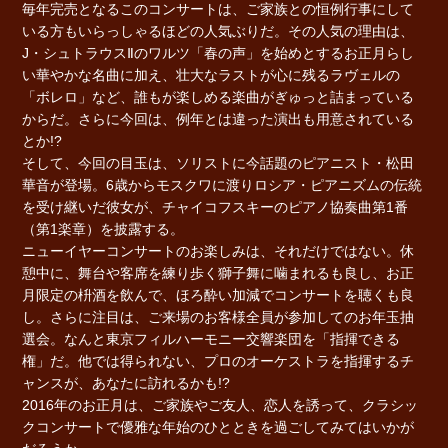
毎年完売となるこのコンサートは、ご家族との恒例行事にして
いる方もいらっしゃるほどの人気ぶりだ。その人気の理由は、
J・シュトラウスⅡのワルツ「春の声」を始めとするお正月らし
い華やかな名曲に加え、壮大なラストが心に残るラヴェルの
「ボレロ」など、誰もが楽しめる楽曲がぎゅっと詰まっている
からだ。さらに今回は、例年とは違った演出も用意されている
とか!?
そして、今回の目玉は、ソリストに今話題のピアニスト・松田
華音が登場。6歳からモスクワに渡りロシア・ピアニズムの伝統
を受け継いだ彼女が、チャイコフスキーのピアノ協奏曲第1番
（第1楽章）を披露する。
ニューイヤーコンサートのお楽しみは、それだけではない。休
憩中に、舞台や客席を練り歩く獅子舞に噛まれるも良し、お正
月限定の枡酒を飲んで、ほろ酔い加減でコンサートを聴くも良
し。さらに注目は、ご来場のお客様全員が参加してのお年玉抽
選会。なんと東京フィルハーモニー交響楽団を「指揮できる
権」だ。他では得られない、プロのオーケストラを指揮するチ
ャンスが、あなたに訪れるかも!?
2016年のお正月は、ご家族やご友人、恋人を誘って、クラシッ
クコンサートで優雅な年始のひとときを過ごしてみてはいかが