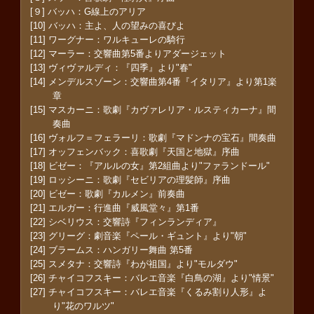
[９] バッハ：G線上のアリア
[10] バッハ：主よ、人の望みの喜びよ
[11] ワーグナー：ワルキューレの騎行
[12] マーラー：交響曲第5番よりアダージェット
[13] ヴィヴァルディ：『四季』より"春"
[14] メンデルスゾーン：交響曲第4番『イタリア』より第1楽
章
[15] マスカーニ：歌劇『カヴァレリア・ルスティカーナ』間
奏曲
[16] ヴォルフ＝フェラーリ：歌劇『マドンナの宝石』間奏曲
[17] オッフェンバック：喜歌劇『天国と地獄』序曲
[18] ビゼー：『アルルの女』第2組曲より"ファランドール"
[19] ロッシーニ：歌劇『セビリアの理髪師』序曲
[20] ビゼー：歌劇『カルメン』前奏曲
[21] エルガー：行進曲『威風堂々』第1番
[22] シベリウス：交響詩『フィンランディア』
[23] グリーグ：劇音楽『ペール・ギュント』より"朝"
[24] ブラームス：ハンガリー舞曲 第5番
[25] スメタナ：交響詩『わが祖国』より"モルダウ"
[26] チャイコフスキー：バレエ音楽『白鳥の湖』より"情景"
[27] チャイコフスキー：バレエ音楽『くるみ割り人形』よ
り"花のワルツ"