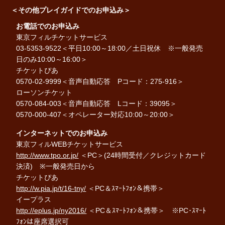
＜その他プレイガイドでのお申込み＞
お電話でのお申込み
東京フィルチケットサービス
03-5353-9522＜平日10:00～18:00／土日祝休 ※一般発売
日のみ10:00～16:00＞
チケットぴあ
0570-02-9999＜音声自動応答 Pコード：275-916＞
ローソンチケット
0570-084-003＜音声自動応答 Lコード：39095＞
0570-000-407＜オペレーター対応10:00～20:00＞
インターネットでのお申込み
東京フィルWEBチケットサービス
http://www.tpo.or.jp/
＜PC＞(24時間受付／クレジットカード
決済) ※一般発売日から
チケットぴあ
http://w.pia.jp/t/16-tny/
＜PC＆ｽﾏｰﾄﾌｫﾝ＆携帯＞
イープラス
http://eplus.jp/ny2016/
＜PC＆ｽﾏｰﾄﾌｫﾝ＆携帯＞ ※PC･ｽﾏｰﾄ
ﾌｫﾝは座席選択可