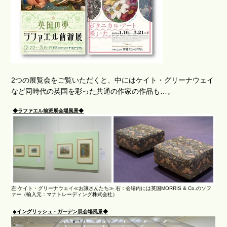
2つの展覧会をご覧いただくと、中にはケイト・グリーナウェイ
など同時代の英国を彩った共通の作家の作品も…。
◆ラファエル前派展会場風景◆
左:ケイト・グリーナウェイ≪お譲さんたち≫ 右：会場内には英国MORRIS & Co.のソフ
ァー（輸入元：マナトレーディング株式会社）
◆
イングリッシュ・ガーデン展会場風景
◆