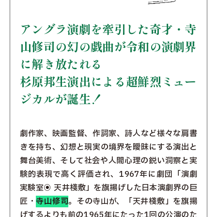
アングラ演劇を牽引した奇才・寺
山修司の幻の戯曲が
令和の演劇界
に解き放たれる
杉原邦生演出による超鮮烈ミュー
ジカルが誕生！
劇作家、映画監督、作詞家、詩人など様々な肩書
きを持ち、幻想と現実の境界を曖昧にする演出と
舞台美術、そして社会や人間心理の鋭い洞察と実
験的表現で高く評価され、1967年に劇団「演劇
実験室◉ 天井棧敷」を旗揚げした日本演劇界の巨
匠・
寺山修司
。その寺山が、「天井棧敷」を旗揚
げするよりも前の1965年にたった1回の公演のた