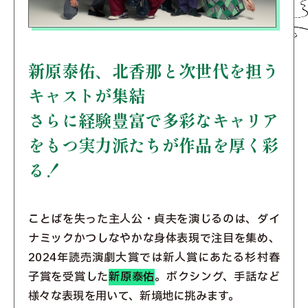
新原泰佑、北香那と次世代を担う
キャストが集結
さらに経験豊富で多彩なキャリア
をもつ実力派たちが
作品を厚く彩
る！
ことばを失った主人公・貞夫を演じるのは、ダイ
ナミックかつしなやかな身体表現で注目を集め、
2024年読売演劇大賞では新人賞にあたる杉村春
子賞を受賞した
新原泰佑
。ボクシング、手話など
様々な表現を用いて、新境地に挑みます。