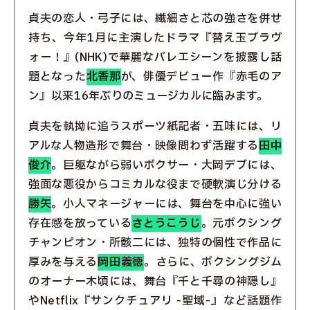
貞夫の恋人・弓子には、繊細さと芯の強さを併せ
持ち、今年1月に主演したドラマ『替え玉ブラヴ
ォー！』(NHK)で華麗なバレエシーンを披露し話
題となった
北香那
が、俳優デビュー作『赤毛のア
ン』以来16年ぶりのミュージカルに臨みます。
貞夫を執拗に追うスポーツ紙記者・五味には、リ
アルな人物造形で舞台・映像問わず活躍する
田中
俊介
。巨躯ながら弱いボクサー・大岡デブには、
強面な悪役からコミカルな役まで硬軟演じ分ける
勝矢
。小人マネージャーには、舞台を中心に強い
存在感を放っている
さとうこうじ
。元ボクシング
チャンピオン・所骸二には、独特の個性で作品に
厚みを与える
岡田義徳
。さらに、ボクシングジム
のオーナー木頃には、舞台『千と千尋の神隠し』
やNetflix『サンクチュアリ -聖域-』など話題作