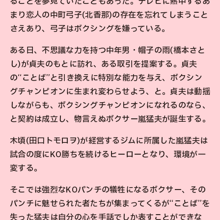
ることを夢見ていたこともあった。テレビに熱中するあ
まり恋人の中町弓子(北香那)の存在を忘れてしまうこと
さえあり、弓子はボクシングを嫌っている。
ある日、不思議な力を持つ中年男・帽子の雨(橋本さと
し)が貞夫のもとに訪れ、ある取引を提案する。貞夫
の“ことば”と引き換えに特別な能力を与え、ボクシン
グチャンピオンに生まれ変わらせよう、と。貞夫は動揺
しながらも、ボクシングチャンピオンになれるのなら、
と契約は成立し、物言えぬボクサー嵐猛夫が誕生する。
木頃(田口トモロヲ)が経営するジムに所属した嵐猛夫は
試合の度にKO勝ちを続けるヒーローとなり、環境が一
変する。
そこでは強烈なKOパンチの犠牲になるボクサー、その
パンチに魅せられた者たちが集まってくるが“ことば”を
失った猛夫は自分の心を手話でしか表すことができな