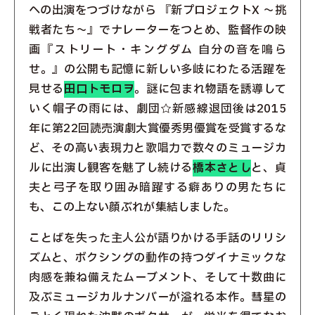
への出演をつづけながら 『新プロジェクトX 〜挑
戦者たち〜』でナレーターをつとめ、監督作の映
画『ストリート・キングダム 自分の音を鳴ら
せ。』の公開も記憶に新しい多岐にわたる活躍を
見せる
田口トモロヲ
。謎に包まれ物語を誘導して
いく帽子の雨には、劇団☆新感線退団後は2015
年に第22回読売演劇大賞優秀男優賞を受賞するな
ど、その高い表現力と歌唱力で数々のミュージカ
ルに出演し観客を魅了し続ける
橋本さとし
と、貞
夫と弓子を取り囲み暗躍する癖ありの男たちに
も、この上ない顔ぶれが集結しました。
ことばを失った主人公が語りかける手話のリリシ
ズムと、ボクシングの動作の持つダイナミックな
肉感を兼ね備えたムーブメント、そして十数曲に
及ぶミュージカルナンバーが溢れる本作。彗星の