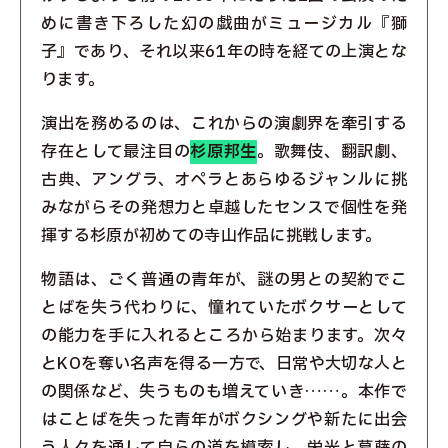
めに書き下ろした幻の戯曲がミュージカル『獅
子』であり、それ以来61年の時を経ての上演とな
ります。
演出を務めるのは、これからの演劇界を牽引する
存在として最注目の
杉原邦生
。歌舞伎、翻訳劇、
古典、アングラ、オペラとあらゆるジャンルに挑
みながらその発想力と卓越したセンスで個性を発
揮する杉原が初めての寺山作品に挑戦します。
物語は、ごく普通の青年が、謎の男との契約でこ
とばを失う代わりに、憧れていたボクサーとして
の能力を手に入れるところから始まります。次々
とKOを奪い名声を得る一方で、日常や大切な人と
の関係など、失うものも増えていき……。本作で
はことばを失った青年がボクシングや新たに出会