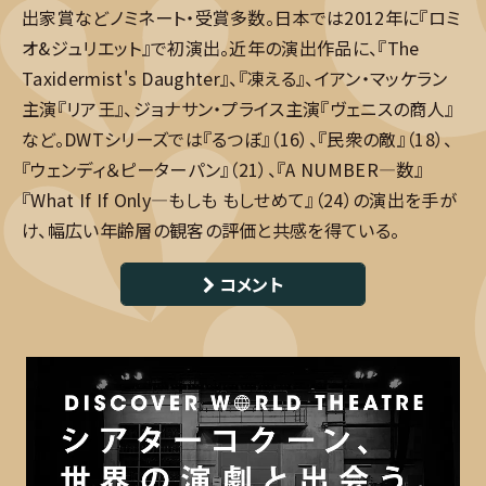
出家賞などノミネート・受賞多数。日本では2012年に『ロミ
オ&ジュリエット』で初演出。近年の演出作品に、『The
Taxidermist's Daughter』、『凍える』、イアン・マッケラン
主演『リア王』、ジョナサン・プライス主演『ヴェニスの商人』
など。DWTシリーズでは『るつぼ』（16）、『民衆の敵』（18）、
『ウェンディ＆ピーターパン』（21）、『A NUMBER―数』
『What If If Only―もしも もしせめて』（24）の演出を手が
け、幅広い年齢層の観客の評価と共感を得ている。
コメント