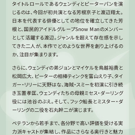
タイトルロールであるウェンディとピーターパンを演
じるのは、今回が初共演となる芳根京子と渡辺翔太。
日本を代表する俳優としての地位を確立してきた芳
根と、国民的アイドルグループSnow Manのメンバー
として活躍する渡辺。ジャンルを超えて存在感を示し
てきた二人が、本作でどのような世界を創り上げるの
か、注目が集まります。
さらに、ウェンディの弟ジョンとマイケルを鳥越裕貴と
松岡広大、ピーターの相棒ティンクを富山えり子、タイ
ガー・リリーに天野はな、海賊・スミーを初演に引き続
き玉置孝匡、ウェンディたちの母親ミセス・ダーリング
役には池谷のぶえ。そして、フック船長とミスター・ダ
ーリングの二役を石丸幹二が演じます。
ベテランから若手まで、各分野で高い評価を受ける実
力派キャストが集結し、作品にさらなる奥行きと魅力