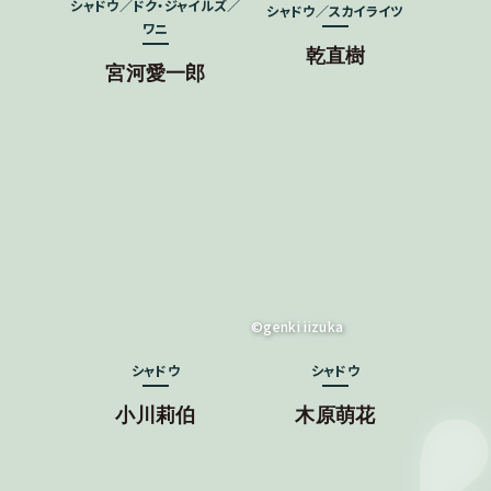
シャドウ／ドク・ジャイルズ／
シャドウ／スカイライツ
ワニ
乾直樹
宮河愛一郎
©genki iizuka
シャドウ
シャドウ
小川莉伯
木原萌花