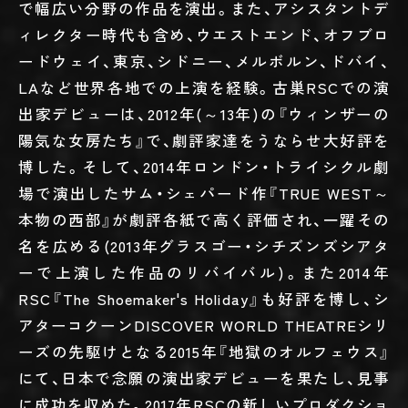
で幅広い分野の作品を演出。また、アシスタントデ
ィレクター時代も含め、ウエストエンド、オフブロ
ードウェイ、東京、シドニー、メルボルン、ドバイ、
LAなど世界各地での上演を経験。古巣RSCでの演
出家デビューは、2012年(～13年)の『ウィンザーの
陽気な女房たち』で、劇評家達をうならせ大好評を
博した。そして、2014年ロンドン・トライシクル劇
場で演出したサム・シェパード作『TRUE WEST～
本物の西部』が劇評各紙で高く評価され、一躍その
名を広める(2013年グラスゴー・シチズンズシアタ
ーで上演した作品のリバイバル)。また2014年
RSC『The Shoemaker's Holiday』も好評を博し、シ
アターコクーンDISCOVER WORLD THEATREシリ
ーズの先駆けとなる2015年『地獄のオルフェウス』
にて、日本で念願の演出家デビューを果たし、見事
に成功を収めた。2017年RSCの新しいプロダクショ