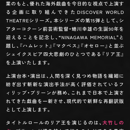
業のもと、優れた海外戯曲を今日的な視点で上演す
る企画に取り組んできたDISCOVER WORLD
THEATREシリーズ。本シリーズの第15弾として、シ
アターコクーン前芸術監督・蜷川幸雄の生誕90年を
迎えることを記念し、“NINAGAWA MEMORIAL"と
題し、『ハムレット』『マクベス』『オセロー』と並ぶ
シェイクスピア四大悲劇のひとつである『リア王』
を上演いたします。
上演台本・演出は、人間を深く見つめ物語を繊細に
紡ぎ出す斬新な演出手法が高く評価されているフ
ィリップ・ブリーンが務め、これまで日本で上演さ
れてきた戯曲を一新させ、現代的で新鮮な再翻訳版
として上演します。
タイトルロールのリア王を演じるのは、
大竹しの