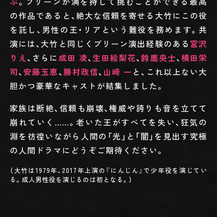
ぶ
。ブリーンが満を持して挑むことができる最高
の作品であると、絶大な信頼を寄せる大竹にこの役
を託し、男性の王・リアという難役を務めます。共
演には、大竹と同じくブリーン演出経験のある
宮沢
りえ
、さらに
成田 凌
、
生田絵梨花
、
鈴鹿央士
、
横田栄
司
、
安藤玉恵
、
勝村政信
、
山崎 一
と、これ以上ない大
胆かつ豪華なキャストが結集しました。
家族は断絶、信頼も崩壊、権威や誇りも音を立てて
崩れていく……。老いた王がすべてを失い、狂気の
淵を彷徨いながら人間の「光」と「闇」を見出す究極
の人間ドラマにどうぞご期待ください。
（大竹は1979年、2017年上演の『にんじん』で少年役を演じてい
る。成人男性役を演じるのは初となる。）