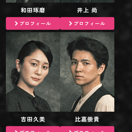
和田琢磨
井上 尚
プロフィール
プロフィール
吉田久美
比嘉崇貴