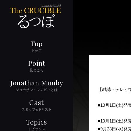
Top
トップ
Point
見どころ
Jonathan Munby
【雑誌・テレビ
ジョナサン・マンビィとは
Cast
■10月1日(土
スタッフ&キャスト
表紙＆公演特
Topics
■10月1日(土
■9月28日(水
トピックス