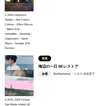
© 2026 Cinéfrance
Studios – Arte France
Cinéma – Office Shirous
– Bitters End –
Heimatfilm – Tarantula –
Gapbusters – Same
Player – Soudain JPN
Partners
映画
海辺の一日 4Kレストア
会場
Bunkamuraル・シネマ 渋谷宮下
© 2010, 2024 Fortune
Star Media Limited. All