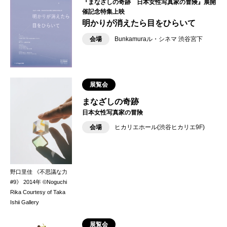
『まなざしの奇跡 日本女性写真家の冒険』展開
催記念特集上映
明かりが消えたら目をひらいて
会場
Bunkamuraル・シネマ 渋谷宮下
展覧会
まなざしの奇跡
日本女性写真家の冒険
会場
ヒカリエホール(渋谷ヒカリエ9F)
野口里佳 《不思議な力
#9》 2014年 ©Noguchi
Rika Courtesy of Taka
Ishii Gallery
展覧会