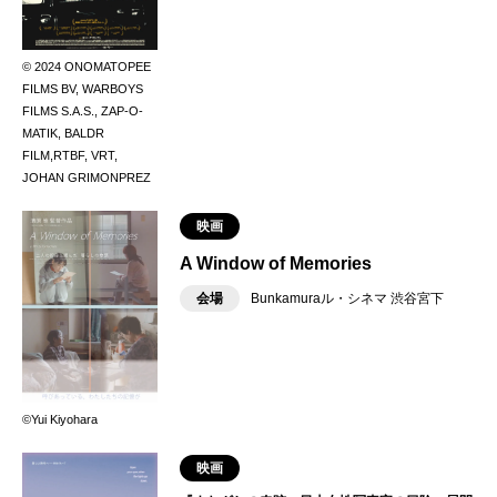
© 2024 ONOMATOPEE
FILMS BV, WARBOYS
FILMS S.A.S., ZAP-O-
MATIK, BALDR
FILM,RTBF, VRT,
JOHAN GRIMONPREZ
映画
A Window of Memories
会場
Bunkamuraル・シネマ 渋谷宮下
©Yui Kiyohara
映画