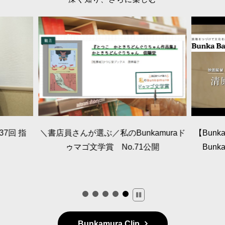
7回 指
＼書店員さんが選ぶ／私のBunkamuraド
【Bunka
ゥマゴ文学賞 No.71公開
Bun
Bunkamura Clip